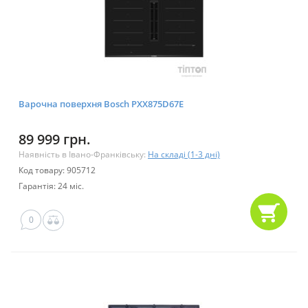
Варочна поверхня Bosch PXX875D67E
89 999 грн.
Наявність в Івано-Франківську:
На складі (1-3 дні)
Код товару: 905712
Гарантія: 24 міс.
0