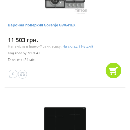
Варочна поверхня Gorenje GW641EX
11 503 грн.
Наявність в Івано-Франківську:
На складі (1-3 дні)
Код товару: 912042
Гарантія: 24 міс.
0