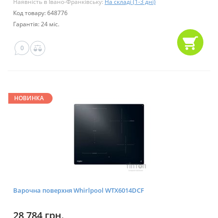
Наявність в Івано-Франківську:
На складі (1-3 дні)
Код товару: 648776
Гарантія: 24 міс.
0
НОВИНКА
Варочна поверхня Whirlpool WTX6014DCF
28 784 грн.