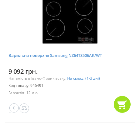
Варильна поверхня Samsung NZ64T3506AK/WT
9 092 грн.
Наявність в Івано-Франківську:
На складі (1-3 дні)
Код товару: 946491
Гарантія: 12 міс.
0