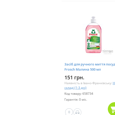
Засіб для ручного миття посу
Frosch Малина 500 мл
(4009175940278)
151 грн.
Наявність в Івано-Франківську:
Н
складі (1-3 дні)
Код товару: 658734
Гарантія: 0 міс.
0