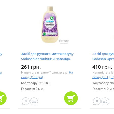
ду
Засіб для ручного миття посуду
Засіб для ру
Sodasan органічний Лаванда-
Sodasan Орг
М'ята 500 мл (4019886020145)
М'ята 1 л (40
261 грн.
410 грн.
а
Наявність в Івано-Франківську:
На
Наявність в І
складі (1-3 дні)
складі (1-3 дні
Код товару: 980183
Код товару: 9
Гарантія: 0 міс.
Гарантія: 0 міс
0
0