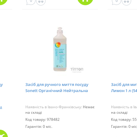
0
0
ду
Засіб для ручного миття посуду
Засіб для ми
Sonett Органічний Нейтральна
Лимон 1 л (5
серія Концентрат 500 мл (GB3077)
а
Наявність в Івано-Франківську:
Немає
Наявність в І
на складі
на складі
Код товару: 978482
Код товару: 5
Гарантія: 0 міс.
Гарантія: 0 міс