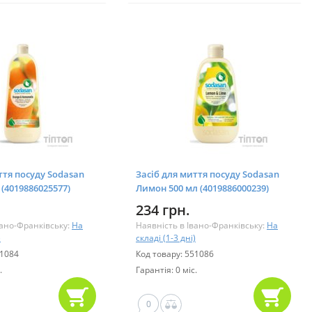
ття посуду Sodasan
Засіб для миття посуду Sodasan
 (4019886025577)
Лимон 500 мл (4019886000239)
234 грн.
вано-Франківську:
На
Наявність в Івано-Франківську:
На
)
складі (1-3 дні)
51084
Код товару: 551086
.
Гарантія: 0 міс.
0