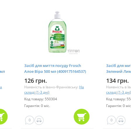
Засіб для миття посуду Frosch
Засіб для ми
 мл
Алое Віра 500 мл (4009175164537)
Зелений Лимо
126 грн.
134 грн.
а
Наявність в Івано-Франківську:
На
Наявність в І
складі (1-3 дні)
складі (1-3 дні
Код товару: 550304
Код товару: 5
Гарантія: 0 міс.
Гарантія: 0 міс
0
0