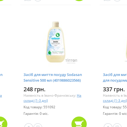
an
Засіб для миття посуду Sodasan
Засіб для ми
Sensitive 500 мл (4019886023566)
для посудом
(40198860008
248 грн.
337 грн.
а
Наявність в Івано-Франківську:
На
Наявність в І
складі (1-3 дні)
складі (1-3 дні
Код товару: 551092
Код товару: 5
Гарантія: 0 міс.
Гарантія: 0 міс