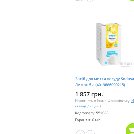
Засіб для миття посуду Sodas
Лимон 5 л (4019886000215)
1 857 грн.
Наявність в Івано-Франківську:
Н
складі (1-3 дні)
Код товару: 551088
Гарантія: 0 міс.