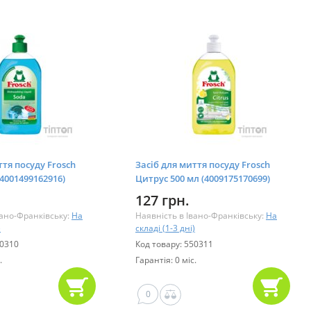
ття посуду Frosch
Засіб для миття посуду Frosch
(4001499162916)
Цитрус 500 мл (4009175170699)
127 грн.
вано-Франківську:
На
Наявність в Івано-Франківську:
На
)
складі (1-3 дні)
50310
Код товару: 550311
.
Гарантія: 0 міс.
0