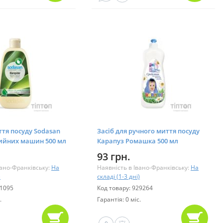
ття посуду Sodasan
Засіб для ручного миття посуду
ийних машин 500 мл
Карапуз Ромашка 500 мл
02)
(4820049380927)
93 грн.
вано-Франківську:
На
Наявність в Івано-Франківську:
На
)
складі (1-3 дні)
51095
Код товару: 929264
.
Гарантія: 0 міс.