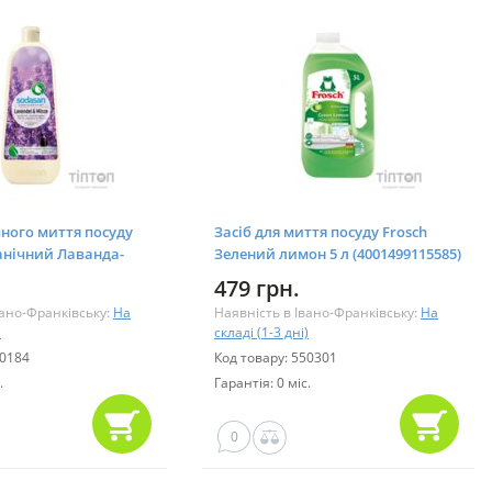
чного миття посуду
Засіб для миття посуду Frosch
анічний Лаванда-
Зелений лимон 5 л (4001499115585)
19886020138)
479 грн.
вано-Франківську:
На
Наявність в Івано-Франківську:
На
)
складі (1-3 дні)
80184
Код товару: 550301
.
Гарантія: 0 міс.
0