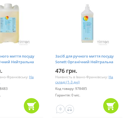
чного миття посуду
Засіб для ручного миття посуду
нічний Нейтральна
Sonett Органічний Нейтральна
трат 10 л
серія Концентрат 1 л (DE3068)
.
476 грн.
40)
вано-Франківську:
На
Наявність в Івано-Франківську:
На
)
складі (1-3 дні)
78483
Код товару: 978485
.
Гарантія: 0 міс.
0