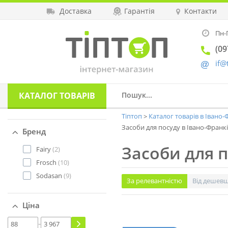
Доставка
Гарантія
Контакти
Пн-П
(09
if@
КАТАЛОГ
ТОВАРІВ
Тіптоп
Каталог товарів в Івано
Засоби для посуду в Івано-Франк
Бренд
Засоби для п
Fairy
(2)
Frosch
(10)
Sodasan
(9)
За релевантністю
Від дешев
Ціна
-