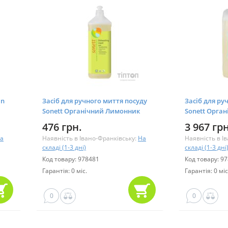
an
Засіб для ручного миття посуду
Засіб для ру
Sonett Органічний Лимонник
Sonett Орга
Концентрат 1 л (4007547307025)
серія Концен
476 грн.
3 967 грн
(40075473079
а
Наявність в Івано-Франківську:
На
Наявність в І
складі (1-3 дні)
складі (1-3 дні
Код товару: 978481
Код товару: 9
Гарантія: 0 міс.
Гарантія: 0 міс
0
0