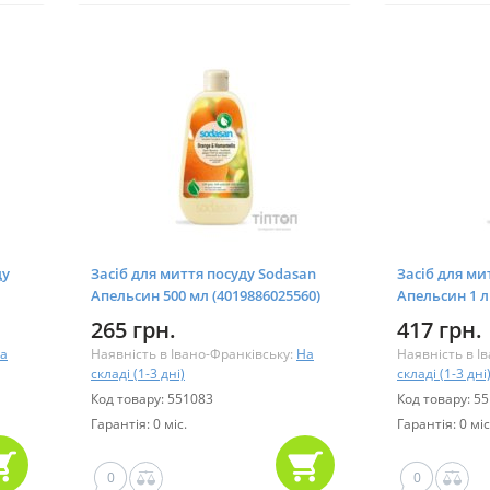
ду
Засіб для миття посуду Sodasan
Засіб для ми
Апельсин 500 мл (4019886025560)
Апельсин 1 л
265 грн.
417 грн.
а
Наявність в Івано-Франківську:
На
Наявність в І
складі (1-3 дні)
складі (1-3 дні
Код товару: 551083
Код товару: 5
Гарантія: 0 міс.
Гарантія: 0 міс
0
0