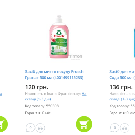
Засіб для миття посуду Frosch
Засіб для ми
Гранат 500 мл (4001499115233)
Сода 500 мл 
120 грн.
136 грн.
а
Наявність в Івано-Франківську:
На
Наявність в І
складі (1-3 дні)
складі (1-3 дні
Код товару: 550308
Код товару: 5
Гарантія: 0 міс.
Гарантія: 0 міс
0
0