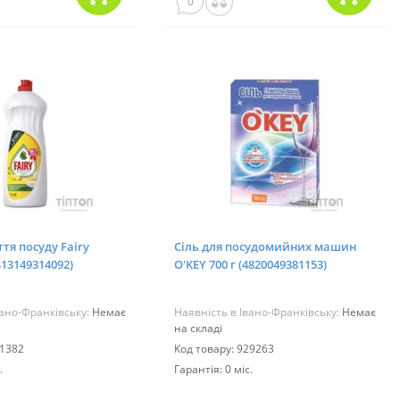
0
ття посуду Fairy
Сіль для посудомийних машин
413149314092)
O'KEY 700 г (4820049381153)
вано-Франківську:
Немає
Наявність в Івано-Франківську:
Немає
на складі
51382
Код товару: 929263
.
Гарантія: 0 міс.