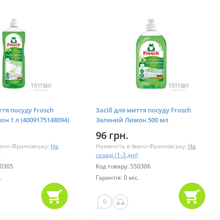
ття посуду Frosch
Засіб для миття посуду Frosch
н 1 л (4009175148094)
Зелений Лимон 500 мл
(4009175161833)
96 грн.
вано-Франківську:
На
Наявність в Івано-Франківську:
На
)
складі (1-3 дні)
50305
Код товару: 550306
.
Гарантія: 0 міс.
0