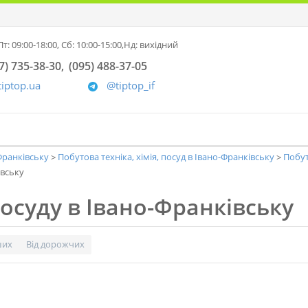
т: 09:00-18:00,
Сб: 10:00-15:00,
Нд: вихідний
7) 735-38-30
(095) 488-37-05
tiptop.ua
@tiptop_if
-Франківську
Побутова техніка, хімія, посуд в Івано-Франківську
Побут
івську
осуду в Івано-Франківську
ших
Від дорожчих