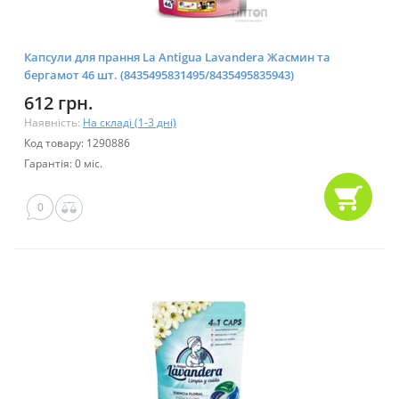
Капсули для прання La Antigua Lavandera Жасмин та
бергамот 46 шт. (8435495831495/8435495835943)
612 грн.
Наявність:
На складі (1-3 дні)
Код товару: 1290886
Гарантія: 0 міс.
0