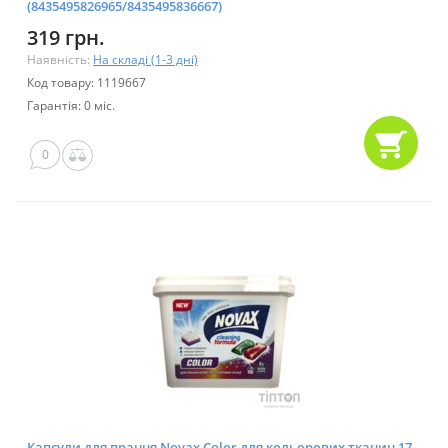
(8435495826965/8435495836667)
319 грн.
Наявність:
На складі (1-3 дні)
Код товару: 1119667
Гарантія: 0 міс.
0
Капсули для прання Novax Color для кольорових тканин 17