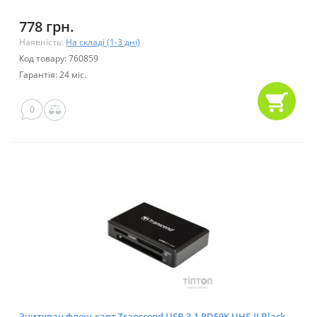
778 грн.
Наявність:
На складі (1-3 дні)
Код товару: 760859
Гарантія: 24 міс.
0
Зчитувач флеш-карт Transcend USB 3.1 RDF9K UHS-II Black