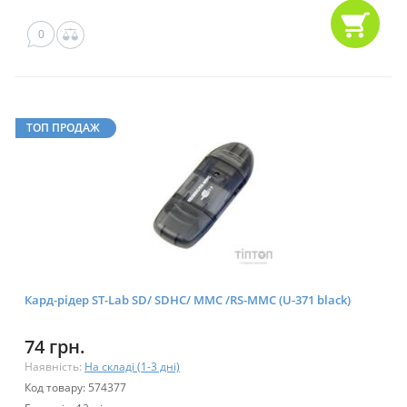
0
ТОП ПРОДАЖ
Кард-рідер ST-Lab SD/ SDHC/ MMC /RS-MMC (U-371 black)
74 грн.
Наявність:
На складі (1-3 дні)
Код товару: 574377