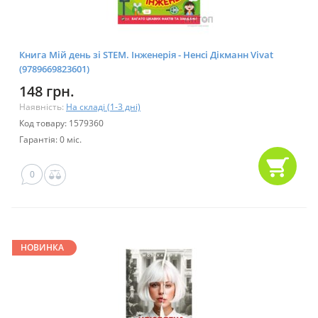
Книга Мій день зі STEM. Інженерія - Нeнсi Дiкманн Vivat
(9789669823601)
148 грн.
Наявність:
На складі (1-3 дні)
Код товару: 1579360
Гарантія: 0 міс.
0
НОВИНКА