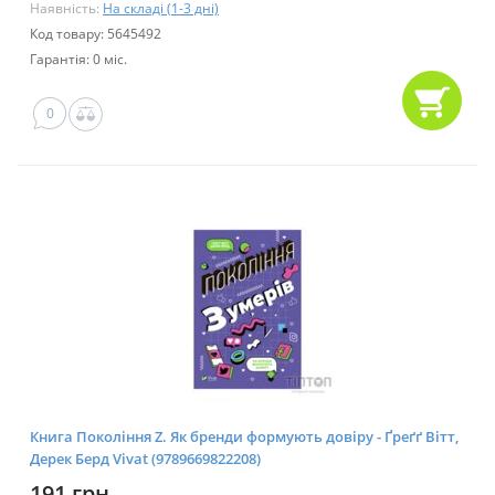
Наявність:
На складі (1-3 дні)
Код товару: 5645492
Гарантія: 0 міс.
0
Книга Покоління Z. Як бренди формують довіру - Ґреґґ Вітт,
Дерек Берд Vivat (9789669822208)
191 грн.