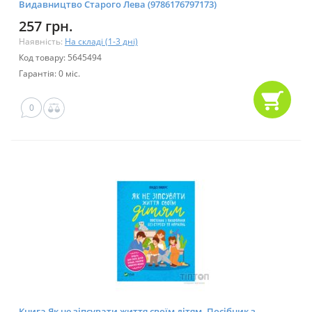
Видавництво Старого Лева (9786176797173)
257 грн.
Наявність:
На складі (1-3 дні)
Код товару: 5645494
Гарантія: 0 міс.
0
Книга Як не зіпсувати життя своїм дітям. Посібник з