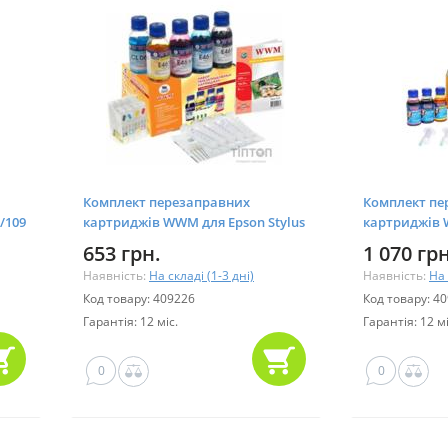
M
Комплект перезаправних
Комплект пе
/109
картриджів WWM для Epson Stylus
картриджів
C63/85/CX3500/6500
R270/615/T5
653 грн.
1 070 грн
(RC.T082U)
Наявність:
На складі (1-3 дні)
Наявність:
На 
Код товару: 409226
Код товару: 4
Гарантія: 12 міс.
Гарантія: 12 мі
0
0