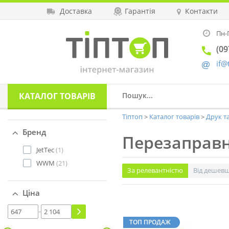
Доставка
Гарантія
Контакти
Пн-П
(09
if@
КАТАЛОГ
ТОВАРІВ
Тіптоп
Каталог товарів
Друк т
Бренд
Перезаправні
JetTec
(1)
WWM
(21)
За релевантністю
Від дешев
Ціна
-
ТОП ПРОДАЖ