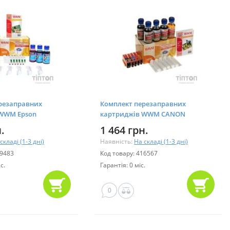
резаправних
Комплект перезаправних
 WWM Epson
картриджів WWM CANON
0/59/TX700W/TX710W+ELECTRA
MG5440/MG5540/MG6440 +chip
.
1 464 грн.
(RC.CLI-451) з чіпами
складі (1-3 дні)
Наявність:
На складі (1-3 дні)
09483
Код товару: 416567
с.
Гарантія: 0 міс.
0