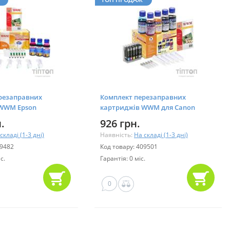
резаправних
Комплект перезаправних
 WWM Epson
картриджів WWM для Canon
0/59/TX700W/TX710W
Pixma
.
926 грн.
IP3600/4600/4700/MP540/620/630
складі (1-3 дні)
Наявність:
На складі (1-3 дні)
09482
Код товару: 409501
с.
Гарантія: 0 міс.
0