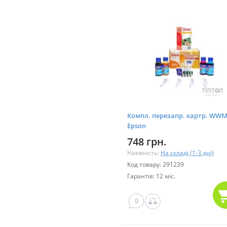
Компл. перезапр. картр. WWM
Epson
C79/CX3900/9300F/TX200/419/T
748 грн.
Наявність:
На складі (1-3 дні)
Код товару: 291239
Гарантія: 12 міс.
0