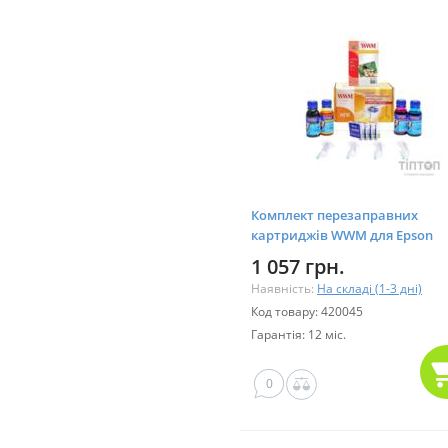
Комплект перезаправних
картриджів WWM для Epson
Expression Home XP-313/413
1 057 грн.
Наявність:
На складі (1-3 дні)
Код товару: 420045
Гарантія: 12 міс.
0