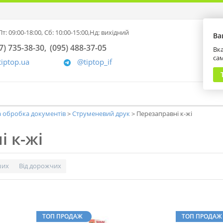
т: 09:00-18:00,
Сб: 10:00-15:00,
Нд: вихідний
Ва
7) 735-38-30
(095) 488-37-05
Вка
са
tiptop.ua
@tiptop_if
а обробка документів
Струменевий друк
Перезаправні к-жі
 к-жі
ших
Від дорожчих
ТОП ПРОДАЖ
ТОП ПРОДАЖ