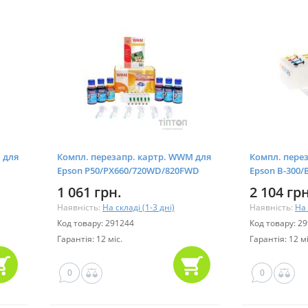
 для
Компл. перезапр. картр. WWM для
Компл. пере
Epson P50/PX660/720WD/820FWD
Epson B-300/
40W
510DN
1 061 грн.
2 104 грн
Наявність:
На складі (1-3 дні)
Наявність:
На 
Код товару: 291244
Код товару: 2
Гарантія: 12 міс.
Гарантія: 12 мі
0
0