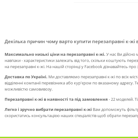
Декілька причин чому варто купити перезаправні к-жі в
Максимально низькі ціни на перезаправні к-жі.
У нас Ви дійсно 
навпаки - характеристики залежать від того, скільки коштують перез
на перезаправні к-жі. На нашій сторінці у Facebook дізнавайтесь про 
Доставка по Україні.
Ми доставляємо перезаправні к-жі по всіх міст
відділенні компанії перевізника або кур'єром по вказаному адресу. Т
можливістю самовивозу.
Перезаправні к-жі в наявності та під замовлення
- 22 моделей. Т
Легко і зручно вибрати перезаправні к-жі
Вам допоможуть фільтри
скористатись консультацією наших спеціалістів щоб обрати перезапр