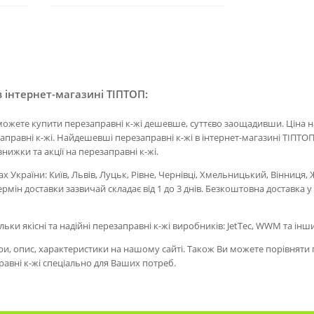
 інтернет-магазині ТІПТОП:
можете купити перезаправні к-жі дешевше, суттєво заощадивши. Ціна на
аправні к-жі. Найдешевші перезаправні к-жі в інтернет-магазині ТІПТОП
знижки та акції на перезаправні к-жі.
ах України: Київ, Львів, Луцьк, Рівне, Чернівці, Хмельницький, Вінниця
ермін доставки зазвичай складає від 1 до 3 днів. Безкоштовна доставка 
ільки якісні та надійні перезаправні к-жі виробників: JetTec, WWM та інш
, опис, характеристики на нашому сайті. Також Ви можете порівняти пе
авні к-жі спеціально для Ваших потреб.