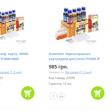
запр. картр. WWM
Комплект перезаправних
IP3600/4600
картриджів для Canon PIXMA IP
4200
985 грн.
складі (1-3 дні)
Наявність:
На складі (1-3 дні)
101
Код товару: 22695
.
Гарантія: 12 міс.
0