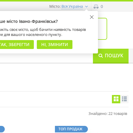
Місто:
0
Вся Україна
ше місто Івано-Франківськ?
0
товарів: 0
жіть своє місто, щоб бачити наявність товарів
на суму 0 грн
ме для вашого населеного пункту.
ТАК, ЗБЕРЕГТИ
НІ, ЗМІНИТИ
ПОШУК
Знайдено: 22 товарів
ТОП ПРОДАЖ