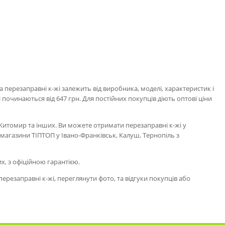
 перезаправні к-жі залежить від виробника, моделі, характеристик і
 починаються від 647 грн. Для постійних покупців діють оптові ціни
, Житомир та інших. Ви можете отримати перезаправні к-жі у
у магазини ТІПТОП у Івано-Франківськ, Калуш, Тернопіль з
их, з офіційною гарантією.
резаправні к-жі, переглянути фото, та відгуки покупців або