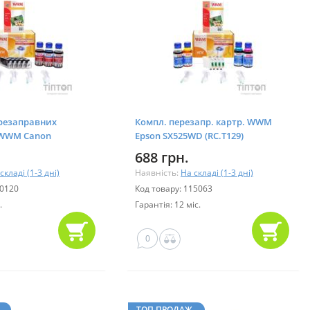
резаправних
Компл. перезапр. картр. WWM
 WWM Canon
Epson SX525WD (RC.T129)
0/5240
688 грн.
складі (1-3 дні)
Наявність:
На складі (1-3 дні)
90120
Код товару: 115063
.
Гарантія: 12 міс.
0
ТОП ПРОДАЖ