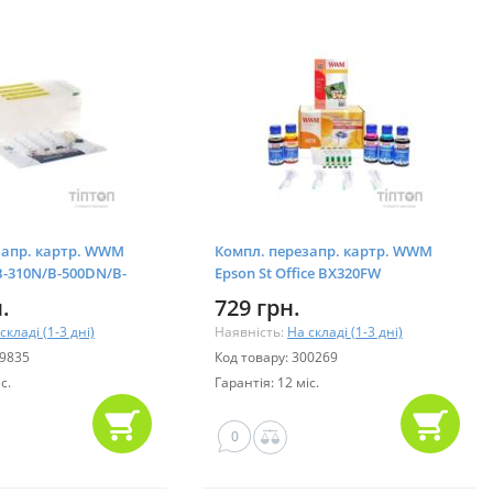
запр. картр. WWM
Компл. перезапр. картр. WWM
B-310N/B-500DN/B-
Epson St Office BX320FW
.
729 грн.
складі (1-3 дні)
Наявність:
На складі (1-3 дні)
99835
Код товару: 300269
с.
Гарантія: 12 міс.
0