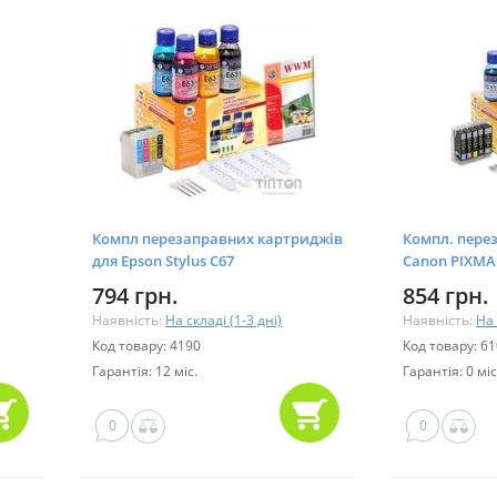
Компл перезаправних картриджів
Компл. пере
для Epson Stylus C67
Canon PIXMA 
794 грн.
854 грн.
Наявність:
На складі (1-3 дні)
Наявність:
На 
Код товару: 4190
Код товару: 6
Гарантія: 12 міс.
Гарантія: 0 міс
0
0