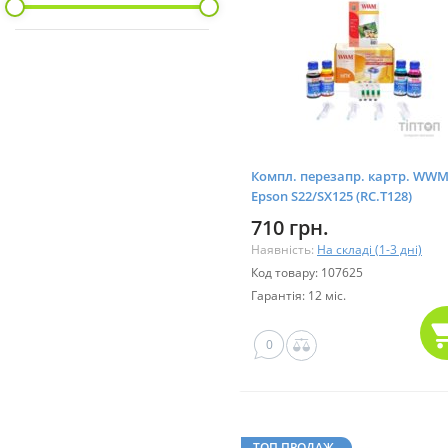
Компл. перезапр. картр. WW
Epson S22/SX125 (RC.T128)
710 грн.
Наявність:
На складі (1-3 дні)
Код товару: 107625
Гарантія: 12 міс.
0
ТОП ПРОДАЖ