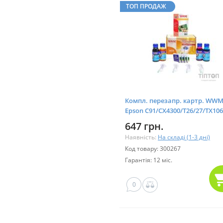
ТОП ПРОДАЖ
Компл. перезапр. картр. WW
Epson C91/CX4300/T26/27/TX106
ELECTRA
647 грн.
Наявність:
На складі (1-3 дні)
Код товару: 300267
Гарантія: 12 міс.
0