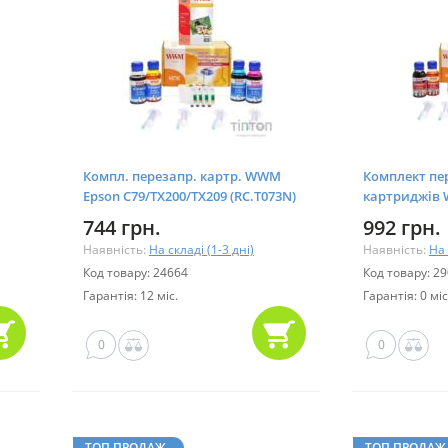
M
Компл. перезапр. картр. WWM
Комплект пе
Epson C79/TX200/TX209 (RC.T073N)
картриджів
iP4840/MG514
744 грн.
992 грн.
Наявність:
На складі (1-3 дні)
Наявність:
На 
Код товару: 24664
Код товару: 2
Гарантія: 12 міс.
Гарантія: 0 міс
0
0
ТОП ПРОДАЖ
ТОП ПРОДАЖ