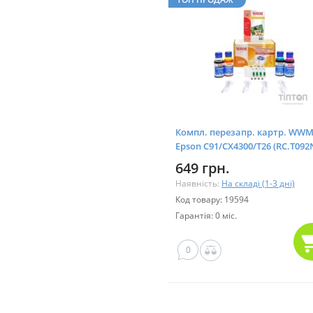
Компл. перезапр. картр. WW
Epson C91/CX4300/T26 (RC.T092
649 грн.
Наявність:
На складі (1-3 дні)
Код товару: 19594
Гарантія: 0 міс.
0