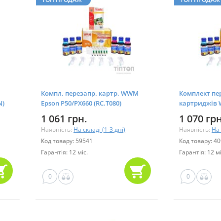
M
Компл. перезапр. картр. WWM
Комплект пе
N)
Epson P50/PX660 (RC.T080)
картриджів
R270/615/T5
1 061 грн.
1 070 грн
(RC.T082T)
Наявність:
На складі (1-3 дні)
Наявність:
На 
Код товару: 59541
Код товару: 4
Гарантія: 12 міс.
Гарантія: 12 мі
0
0