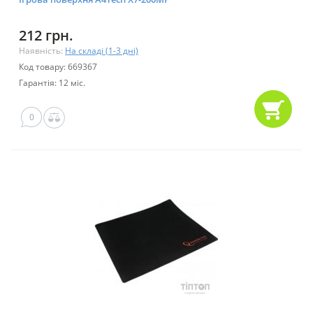
212 грн.
Наявність:
На складі (1-3 дні)
Код товару: 669367
Гарантія: 12 міс.
0