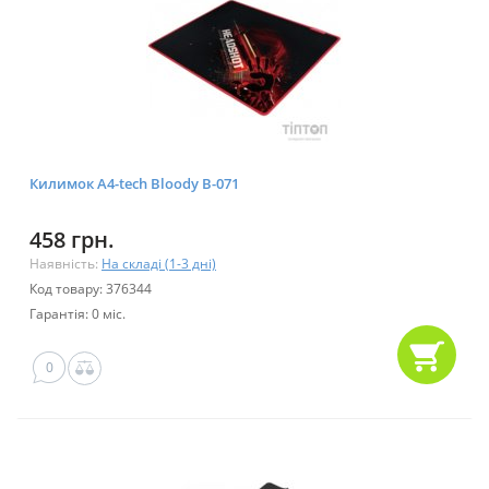
Килимок A4-tech Bloody B-071
458 грн.
Наявність:
На складі (1-3 дні)
Код товару: 376344
Гарантія: 0 міс.
0