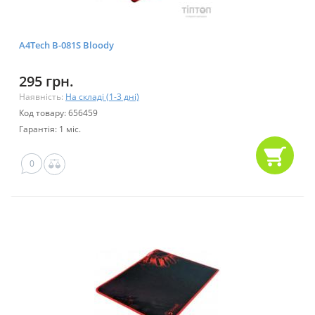
A4Tech B-081S Bloody
295 грн.
Наявність:
На складі (1-3 дні)
Код товару: 656459
Гарантія: 1 міс.
0