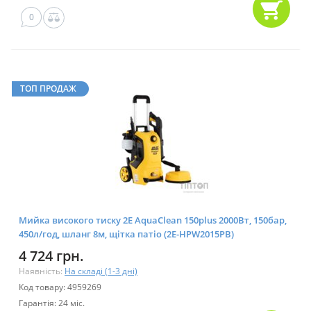
0
ТОП ПРОДАЖ
Мийка високого тиску 2E AquaClean 150plus 2000Вт, 150бар,
450л/год, шланг 8м, щітка патіо (2E-HPW2015PB)
4 724 грн.
Наявність:
На складі (1-3 дні)
Код товару: 4959269
Гарантія: 24 міс.