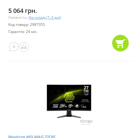
5 064 грн.
Наявність:
На складі (1-3 дні)
Код товару: 2987355
Гарантія: 24 міс.
0
Монітор MSI MAG 27C6F