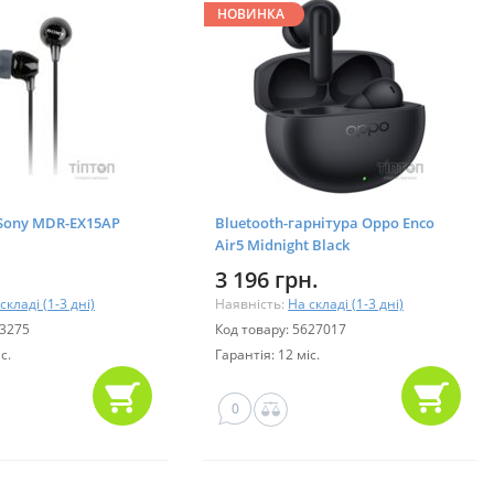
НОВИНКА
Sony MDR-EX15AP
Bluetooth-гарнітура Oppo Enco
Air5 Midnight Black
(QEETEP1_BLACK)
3 196 грн.
складі (1-3 дні)
Наявність:
На складі (1-3 дні)
33275
Код товару: 5627017
с.
Гарантія: 12 міс.
0