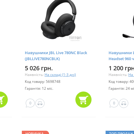
Навушники JBL Live 780NC Black
Навушники Lo
(JBLLIVE780NCBLK)
Headset 960
5 026 грн.
1 200 грн
Наявність:
На складі (1-3 дні)
Наявність:
На 
Код товару: 5698748
Код товару: 4
Гарантія: 12 міс.
Гарантія: 24 мі
0
0
НОВИНКА
ТОП ПРОДАЖ