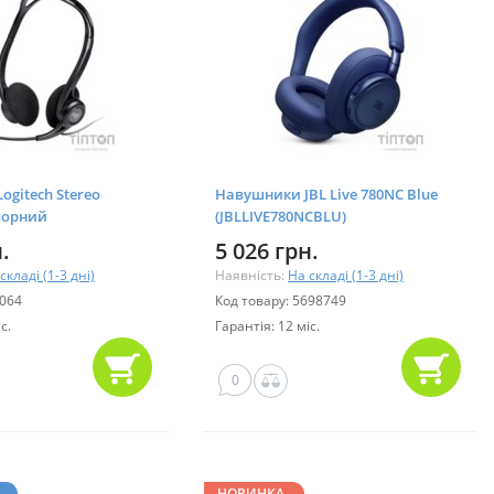
gitech Stereo
Навушники JBL Live 780NC Blue
 чорний
(JBLLIVE780NCBLU)
.
5 026 грн.
складі (1-3 дні)
Наявність:
На складі (1-3 дні)
0064
Код товару: 5698749
с.
Гарантія: 12 міс.
0
НОВИНКА