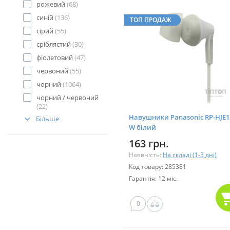
рожевий
(68)
синій
(136)
ТОП ПРОДАЖ
сірий
(55)
сріблястий
(30)
фіолетовий
(47)
червоний
(55)
чорний
(1064)
чорний / червоний
(22)
Навушники Panasonic RP-HJE1
Більше
W білий
163 грн.
Наявність:
На складі (1-3 дні)
Код товару: 285381
Гарантія: 12 міс.
0