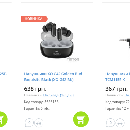
НОВИНКА
25E-
Навушники XO G42 Golden Bud
Навушники P
Exquisite Black (XO-G42-BK)
TCM115E-K
638 грн.
367 грн.
Наявність:
На складі (1-3 дні)
Наявність:
На 
Код товару: 5636158
Код товару: 7
Гарантія: 6 міс.
Гарантія: 12 мі
0
0