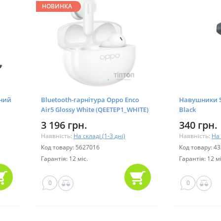
НОВИНКА
рний
Bluetooth-гарнітура Oppo Enco
Навушники 
Air5 Glossy White (QEETEP1_WHITE)
Black
3 196 грн.
340 грн.
Наявність:
На складі (1-3 дні)
Наявність:
На 
Код товару: 5627016
Код товару: 4
Гарантія: 12 міс.
Гарантія: 12 мі
0
0