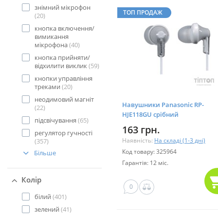
знімний мікрофон
ТОП ПРОДАЖ
(20)
кнопка включення/
вимикання
мікрофона
(40)
кнопка прийняти/
відхилити виклик
(59)
кнопки управління
треками
(20)
неодимовий магніт
Навушники Panasonic RP-
(22)
HJE118GU срібний
підсвічування
(65)
163 грн.
регулятор гучності
Наявність:
На складі (1-3 дні)
(357)
Код товару: 325964
Більше
Гарантія: 12 міс.
Колір
0
білий
(401)
зелений
(41)