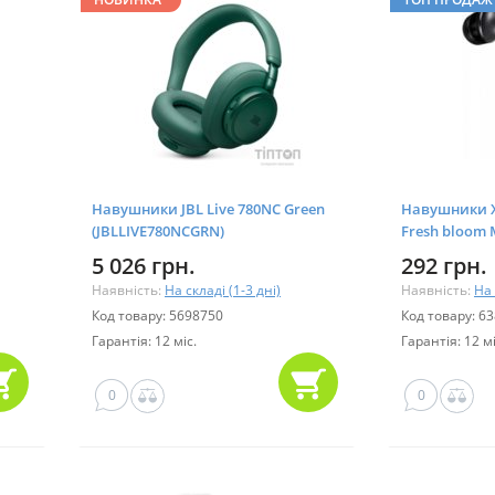
Навушники JBL Live 780NC Green
Навушники Xi
(JBLLIVE780NCGRN)
Fresh bloom 
5 026 грн.
292 грн.
Наявність:
На складі (1-3 дні)
Наявність:
На 
Код товару: 5698750
Код товару: 6
Гарантія: 12 міс.
Гарантія: 12 мі
0
0