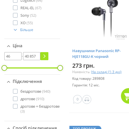
Logitech
(64)
REAL-EL
(67)
Sony
(52)
XO
(55)
Більше
Ціна
Навушники Panasonic RP-
-
HJE118GU-K чорний
273 грн.
Наявність:
На складі (1-3 дні)
Код товару: 289808
Підключення
Гарантія: 12 міс.
бездротове
(940)
дротове
(910)
0
дротове + бездротове
(3)
Спосіб підключення
ТОП ПРОДАЖ