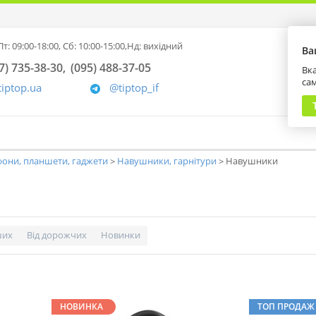
т: 09:00-18:00,
Сб: 10:00-15:00,
Нд: вихідний
Ва
7) 735-38-30
(095) 488-37-05
Вка
са
tiptop.ua
@tiptop_if
они, планшети, гаджети
Навушники, гарнітури
Навушники
ших
Від дорожчих
Новинки
НОВИНКА
ТОП ПРОДАЖ