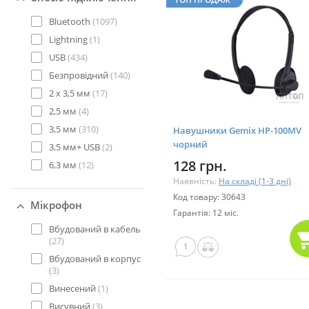
Bluetooth
(1097)
Lightning
(1)
USB
(434)
Безпровідний
(140)
2 х 3,5 мм
(17)
2,5 мм
(4)
3,5 мм
(310)
Навушники Gemix HP-100MV
чорний
3,5 мм+ USB
(2)
128 грн.
6,3 мм
(12)
Наявність:
На складі (1-3 дні)
Код товару: 30643
Мікрофон
Гарантія: 12 міс.
Вбудований в кабель
(27)
1
Вбудований в корпус
(3)
Винесений
(1)
Висувний
(3)