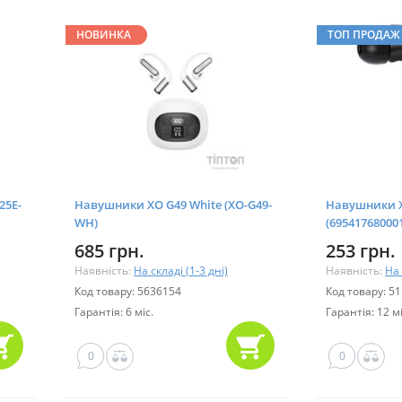
НОВИНКА
ТОП ПРОДАЖ
25E-
Навушники XO G49 White (XO-G49-
Навушники Xi
WH)
(69541768000
685 грн.
253 грн.
Наявність:
На складі (1-3 дні)
Наявність:
На 
Код товару: 5636154
Код товару: 5
Гарантія: 6 міс.
Гарантія: 12 мі
0
0