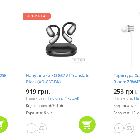
НОВИНКА
25E-
Навушники XO G37 Al Translate
Гарнітура Xi
Black (XO-G37-BK)
Bloom ZBW435
919 грн.
253 грн.
Наявність:
На складі (1-3 дні)
Наявність:
На 
Код товару: 5636156
Код товару: 6
Гарантія: 6 міс.
Гарантія: 12 мі
0
0