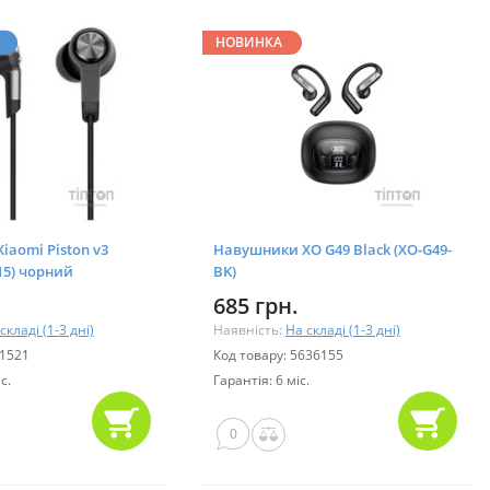
НОВИНКА
aomi Piston v3
Навушники XO G49 Black (XO-G49-
15) чорний
BK)
685 грн.
складі (1-3 дні)
Наявність:
На складі (1-3 дні)
11521
Код товару: 5636155
с.
Гарантія: 6 міс.
0