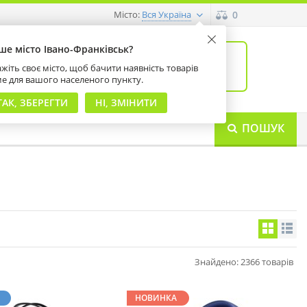
Місто:
0
Вся Україна
ше місто Івано-Франківськ?
0
товарів: 0
жіть своє місто, щоб бачити наявність товарів
на суму 0 грн
ме для вашого населеного пункту.
ТАК, ЗБЕРЕГТИ
НІ, ЗМІНИТИ
ПОШУК
Знайдено: 2366 товарів
НОВИНКА