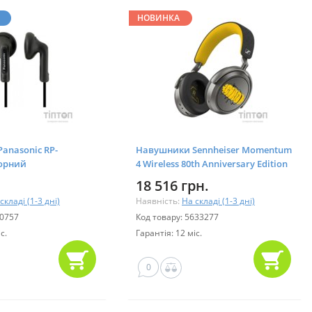
НОВИНКА
anasonic RP-
Навушники Sennheiser Momentum
орний
4 Wireless 80th Anniversary Edition
(800072)
18 516 грн.
складі (1-3 дні)
Наявність:
На складі (1-3 дні)
20757
Код товару: 5633277
с.
Гарантія: 12 міс.
0