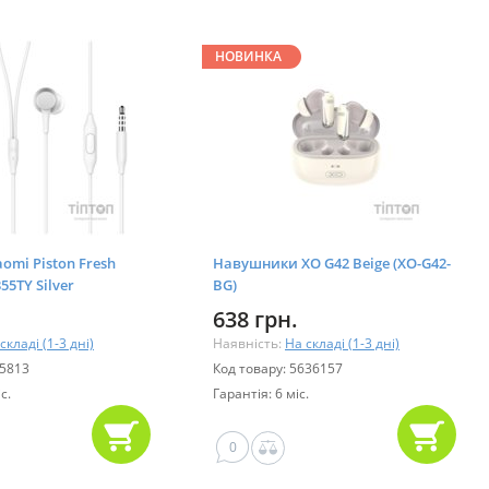
НОВИНКА
aomi Piston Fresh
Навушники XO G42 Beige (XO-G42-
5TY Silver
BG)
638 грн.
складі (1-3 дні)
Наявність:
На складі (1-3 дні)
55813
Код товару: 5636157
с.
Гарантія: 6 міс.
0