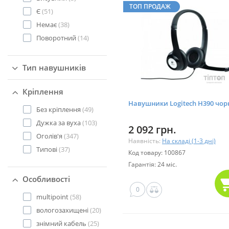
ТОП ПРОДАЖ
Є
(51)
Немає
(38)
Поворотний
(14)
Тип навушників
Кріплення
Навушники Logitech H390 чо
Без кріплення
(49)
Дужка за вуха
(103)
2 092 грн.
Оголів'я
(347)
Наявність:
На складі (1-3 дні)
Типові
(37)
Код товару: 100867
Гарантія: 24 міс.
Особливості
0
multipoint
(58)
вологозахищені
(20)
знімний кабель
(25)