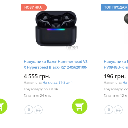
НОВИНКА
ТОП ПРОДАЖ
Навушники Razer Hammerhead V3
Навушники P
X Hyperspeed Black (RZ12-05620100-
HV094GU-K ч
R3G1)
4 555 грн.
196 грн.
Наявність:
На складі (1-3 дні)
Наявність:
На 
Код товару: 5633184
Код товару: 2
Гарантія: 24 міс.
Гарантія: 12 мі
0
0