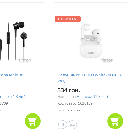
НОВИНКА
anasonic RP-
Навушники XO X33 White (XO-X33-
WH)
334 грн.
складі (1-3 дні)
Наявність:
На складі (1-3 дні)
20709
Код товару: 5636159
с.
Гарантія: 6 міс.
0