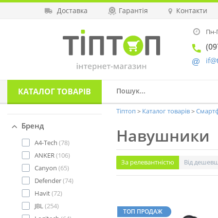
Доставка
Гарантія
Контакти
Пн-П
(09
if@
КАТАЛОГ
ТОВАРІВ
Тіптоп
Каталог товарів
Смартф
Бренд
Навушники
A4-Tech
(78)
ANKER
(106)
За релевантністю
Від дешев
Canyon
(65)
Defender
(74)
Havit
(72)
JBL
(254)
ТОП ПРОДАЖ