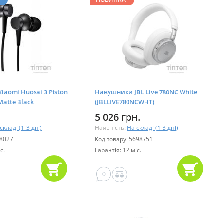
aomi Huosai 3 Piston
Навушники JBL Live 780NC White
Matte Black
(JBLLIVE780NCWHT)
5 026 грн.
складі (1-3 дні)
Наявність:
На складі (1-3 дні)
38027
Код товару: 5698751
с.
Гарантія: 12 міс.
0