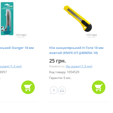
ський Stanger 18 мм
Ніж канцелярський H-Tone 18 мм
жовтий (KNIFE-HT-JJ40605A-18)
25 грн.
складі (1-3 дні)
Наявність:
На складі (1-3 дні)
86957
Код товару: 1054529
.
Гарантія: 0 міс.
0