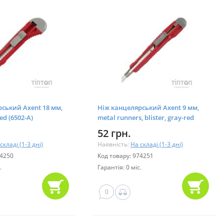
ський Axent 18 мм,
Ніж канцелярський Axent 9 мм,
red (6502-А)
metal runners, blister, gray-red
(6601-А)
52 грн.
складі (1-3 дні)
Наявність:
На складі (1-3 дні)
74250
Код товару: 974251
.
Гарантія: 0 міс.
0