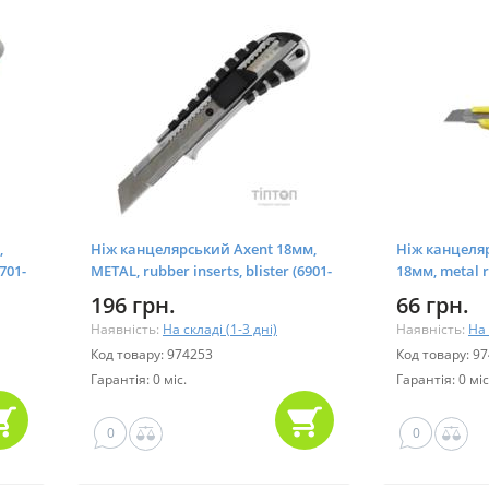
,
Ніж канцелярський Axent 18мм,
Ніж канцеляр
701-
METAL, rubber inserts, blister (6901-
18мм, metal r
А)
02)
196 грн.
66 грн.
Наявність:
На складі (1-3 дні)
Наявність:
На 
Код товару: 974253
Код товару: 9
Гарантія: 0 міс.
Гарантія: 0 міс
0
0