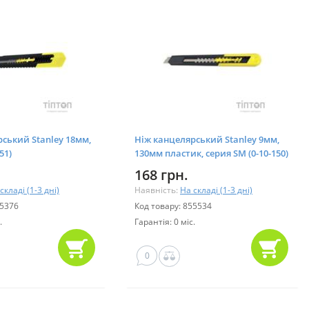
ський Stanley 18мм,
Ніж канцелярський Stanley 9мм,
51)
130мм пластик, серия SM (0-10-150)
168 грн.
складі (1-3 дні)
Наявність:
На складі (1-3 дні)
55376
Код товару: 855534
.
Гарантія: 0 міс.
0