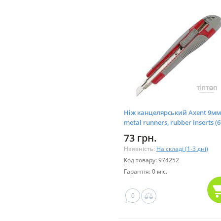
Ніж канцелярський Axent 9мм
metal runners, rubber inserts (6
А)
73 грн.
Наявність:
На складі (1-3 дні)
Код товару: 974252
Гарантія: 0 міс.
0