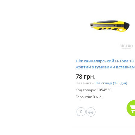
Ніж канцелярський H-Tone 18
жовтий з гумовими вставка
(KNIFE-HT-JJ40607-18)
78 грн.
Наявність:
На складі (1-3 дні)
Код товару: 1054530
Гарантія: 0 міс.
0