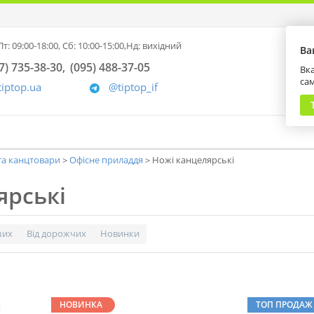
т: 09:00-18:00,
Сб: 10:00-15:00,
Нд: вихідний
Ва
7) 735-38-30
(095) 488-37-05
Вка
са
tiptop.ua
@tiptop_if
та канцтовари
Офісне приладдя
Ножі канцелярські
ярські
ших
Від дорожчих
Новинки
НОВИНКА
ТОП ПРОДАЖ