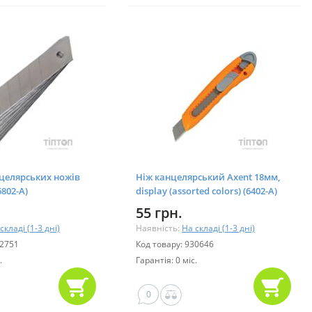
нцелярських ножів
Ніж канцелярський Axent 18мм,
6802-А)
display (assorted colors) (6402-А)
55 грн.
складі (1-3 дні)
Наявність:
На складі (1-3 дні)
72751
Код товару: 930646
.
Гарантія: 0 міс.
0