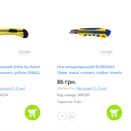
ський Delta by Axent
Ніж канцелярський BUROMAX
unners, yellow (D6622-
18мм, metal runners, rubber inserts
(BM.4618)
86 грн.
складі (1-3 дні)
Наявність:
На складі (1-3 дні)
74254
Код товару: 568390
.
Гарантія: 0 міс.
0