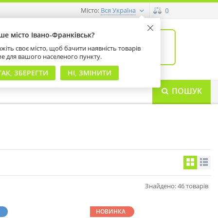
Місто:
0
Вся Україна
ше місто Івано-Франківськ?
0
товарів: 0
жіть своє місто, щоб бачити наявність товарів
на суму 0 грн
ме для вашого населеного пункту.
ТАК, ЗБЕРЕГТИ
НІ, ЗМІНИТИ
ПОШУК
Знайдено: 46 товарів
НОВИНКА