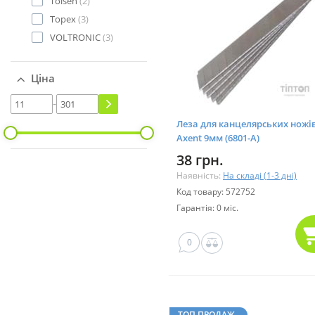
Tolsen
(2)
Topex
(3)
VOLTRONIC
(3)
Ціна
-
Леза для канцелярських ножі
Axent 9мм (6801-А)
38 грн.
Наявність:
На складі (1-3 дні)
Код товару: 572752
Гарантія: 0 міс.
0
ТОП ПРОДАЖ