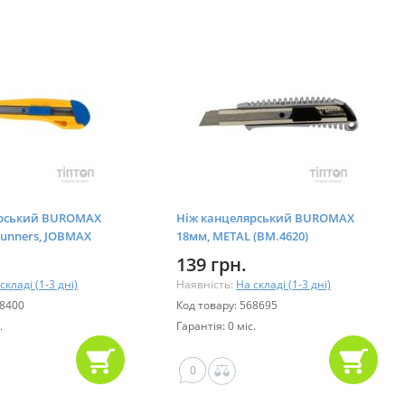
ярський BUROMAX
Ніж канцелярський BUROMAX
runners, JOBMAX
18мм, METAL (BM.4620)
139 грн.
складі (1-3 дні)
Наявність:
На складі (1-3 дні)
68400
Код товару: 568695
.
Гарантія: 0 міс.
0