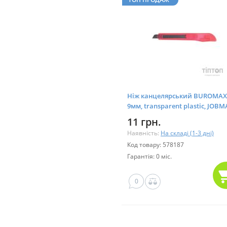
Ніж канцелярський BUROMAX
9мм, transparent plastic, JOBM
(BM.4631)
11 грн.
Наявність:
На складі (1-3 дні)
Код товару: 578187
Гарантія: 0 міс.
0