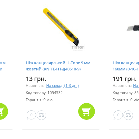
 мм
Ніж канцелярський H-Tone 9 мм
Ніж канцеляр
ми
жовтий (KNIFE-HT-JJ40610-9)
160мм (0-10-1
13 грн.
191 грн.
Наявність:
На складі (1-3 дні)
Наявність:
На 
Код товару: 1054532
Код товару: 8
Гарантія: 0 міс.
Гарантія: 0 міс
0
0