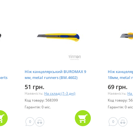
Ніж канцелярський BUROMAX 9
Ніж канцел
erts
мм, metal runners (BM.4602)
18мм, metal 
(BM.4617)
51 грн.
69 грн.
Наявність:
На складі (1-3 дні)
Наявність:
На 
Код товару: 568399
Код товару: 5
Гарантія: 0 міс.
Гарантія: 0 міс
0
0