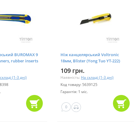
рський BUROMAX 9
Ніж канцелярський Voltronic
ners, rubber inserts
18мм, Blister (Yong Tuo YT-222)
109 грн.
складі (1-3 дні)
Наявність:
На складі (1-3 дні)
68398
Код товару: 5639125
.
Гарантія: 1 міс.
0