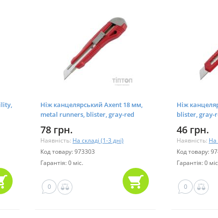
ity,
Ніж канцелярський Axent 18 мм,
Ніж канцеляр
metal runners, blister, gray-red
blister, gray-
(6602-А)
78 грн.
46 грн.
Наявність:
На складі (1-3 дні)
Наявність:
На 
Код товару: 973303
Код товару: 9
Гарантія: 0 міс.
Гарантія: 0 міс
0
0