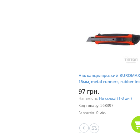
Ніж канцелярський BUROMAX
18мм, metal runners, rubber ins
(BM.4616)
97 грн.
Наявність:
На складі (1-3 дні)
Код товару: 568397
Гарантія: 0 міс.
0