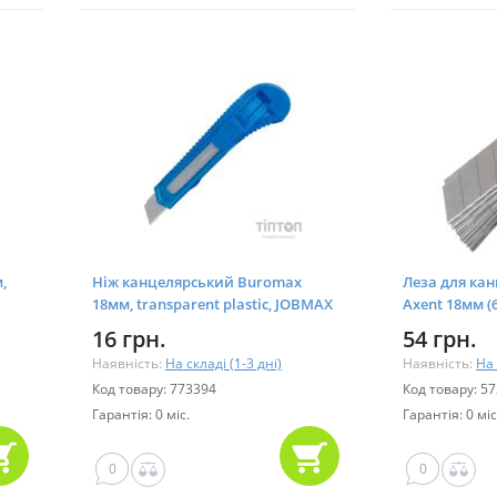
,
Ніж канцелярський Buromax
Леза для ка
18мм, transparent plastic, JOBMAX
Axent 18мм (
(BM.4646)
16 грн.
54 грн.
Наявність:
На складі (1-3 дні)
Наявність:
На 
Код товару: 773394
Код товару: 5
Гарантія: 0 міс.
Гарантія: 0 міс
0
0