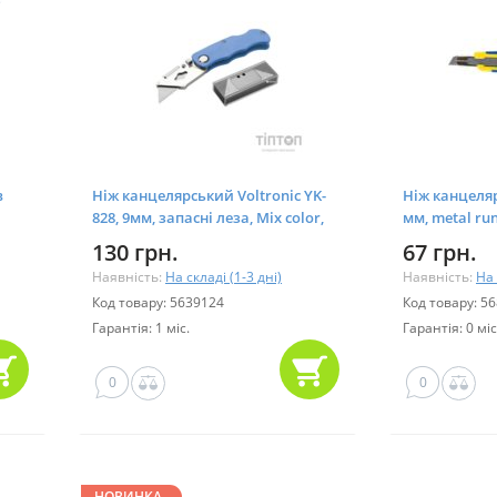
в
Ніж канцелярський Voltronic YK-
Ніж канцеля
828, 9мм, запасні леза, Mix color,
мм, metal run
Blister (FM-YK-828)
(BM.4601)
130 грн.
67 грн.
Наявність:
На складі (1-3 дні)
Наявність:
На 
Код товару: 5639124
Код товару: 5
Гарантія: 1 міс.
Гарантія: 0 міс
0
0
НОВИНКА