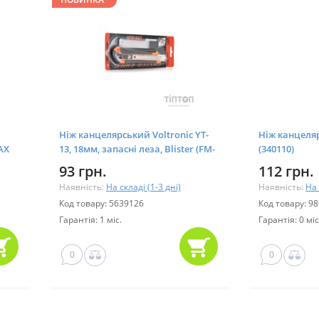
Ніж канцелярський Voltronic YT-
Ніж канцеляр
AX
13, 18мм, запасні леза, Blister (FM-
(340110)
YT-13)
93 грн.
112 грн.
Наявність:
На складі (1-3 дні)
Наявність:
На 
Код товару: 5639126
Код товару: 9
Гарантія: 1 міс.
Гарантія: 0 міс
0
0