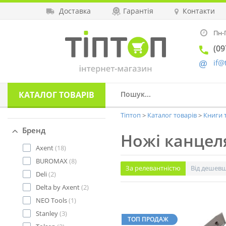
Доставка
Гарантія
Контакти
Пн-П
(09
if@
КАТАЛОГ
ТОВАРІВ
Тіптоп
Каталог товарів
Книги 
Бренд
Ножі канцел
Axent
(18)
BUROMAX
(8)
За релевантністю
Від дешев
Deli
(2)
Delta by Axent
(2)
NEO Tools
(1)
Stanley
(3)
ТОП ПРОДАЖ