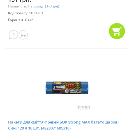
Наявність:
На складі (1-3 дні)
Код товару: 1031201
Гарантія: 0 міс.
0
Пакети для сміття Фрекен БОК Strong MAX багатошарові
Сині 120 л 10 шт. (4823071605310)