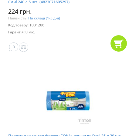
Сині 240 л 5 шт. (4823071605297)
224 грн.
Наявність:
На складі (1-3 дні)
Код товару: 1031206
Гарантія: 0 міс.
0
Пакети для сміття Фрекен БОК із ручками Сині 35 л 30 шт.