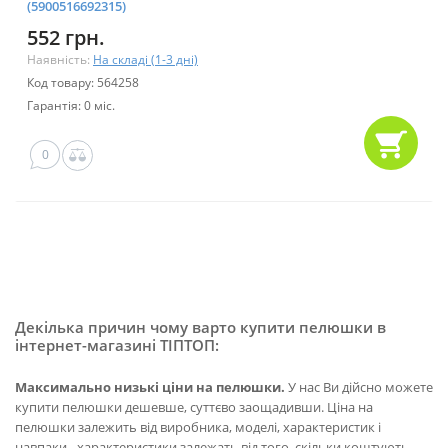
(5900516692315)
552 грн.
Наявність:
На складі (1-3 дні)
Код товару: 564258
Гарантія: 0 міс.
0
Декілька причин чому варто купити пелюшки в
інтернет-магазині ТІПТОП:
Максимально низькі ціни на пелюшки.
У нас Ви дійсно можете
купити пелюшки дешевше, суттєво заощадивши. Ціна на
пелюшки залежить від виробника, моделі, характеристик і
навпаки - характеристики залежать від того, скільки коштують