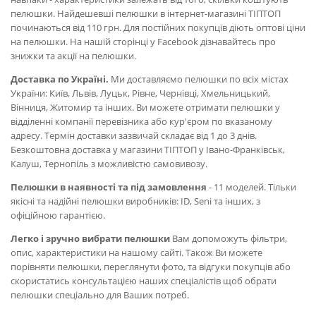
пелюшки. Найдешевші пелюшки в інтернет-магазині ТІПТОП
починаються від 110 грн. Для постійних покупців діють оптові ціни
на пелюшки. На нашій сторінці у Facebook дізнавайтесь про
знижки та акції на пелюшки.
Доставка по Україні.
Ми доставляємо пелюшки по всіх містах
України: Київ, Львів, Луцьк, Рівне, Чернівці, Хмельницький,
Вінниця, Житомир та інших. Ви можете отримати пелюшки у
відділенні компанії перевізника або кур'єром по вказаному
адресу. Термін доставки зазвичай складає від 1 до 3 днів.
Безкоштовна доставка у магазини ТІПТОП у Івано-Франківськ,
Калуш, Тернопіль з можливістю самовивозу.
Пелюшки в наявності та під замовлення
- 11 моделей. Тільки
якісні та надійні пелюшки виробників: ID, Seni та інших, з
офіційною гарантією.
Легко і зручно вибрати пелюшки
Вам допоможуть фільтри,
опис, характеристики на нашому сайті. Також Ви можете
порівняти пелюшки, переглянути фото, та відгуки покупців або
скористатись консультацією наших спеціалістів щоб обрати
пелюшки спеціально для Ваших потреб.