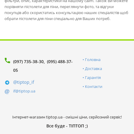
фільтри, опис, характеристики на нашому сайті. Також Ви можете
порівняти пістолети для піни, переглянути фото, та відгуки
покупців або скористатись консультацією наших спеціалістів щоб
обрати пістолети для піни спеціально для Ваших потреб.
Головна
(097) 735-38-30
(095) 488-37-
Доставка
05
Гарантія
@tiptop_if
Контакти
if@tiptop.ua
Інтернет-магазин tiptop.ua - смішні ціни, серйозний сервіс!
Все буде - ТІПТОП ;)