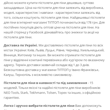
дійсно можете купити пістолети для піни дешевше, суттєво
заощадивши. Ціна на пістолети для піни залежить від виробника,
моделі, характеристик і навпаки - характеристики залежать від
того, скільки коштують пістолети для піни. Найдешевші пістолети
для піни в інтернет-магазині ТІПТОП починаються від 178 грн. Для
постійних покупців діють оптові ціни на пістолети для піни. На
нашій сторінці у Facebook дізнавайтесь про знижки та акції на
пістолети для піни.
Доставка по Україні.
Ми доставляємо пістолети для піни по всіх
містах України: Київ, Львів, Луцьк, Рівне, Чернівці, Хмельницький,
Вінниця, Житомир та інших. Ви можете отримати пістолети для
піни у відділенні компанії перевізника або кур'єром по вказаному
адресу. Термін доставки зазвичай складає від 1 до 3 днів.
Безкоштовна доставка у магазини ТІПТОП у Івано-Франківськ,
Калуш, Тернопіль з можливістю самовивозу.
Пістолети для піни в наявності та під замовлення
- 15
моделей. Тільки якісні та надійні пістолети для піни виробників:
NEO Tools, Stark, Tekhmann, Tolsen, Topex та інших, з офіційною
гарантією.
Легко і зручно вибрати пістолети для піни
Вам допоможуть