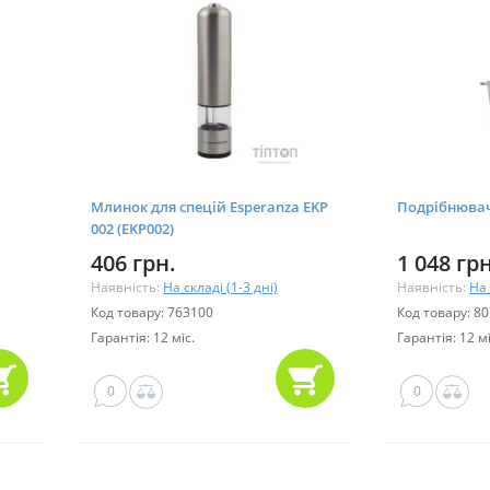
Млинок для спецій Esperanza EKP
Подрібнювач
002 (EKP002)
406 грн.
1 048 грн
Наявність:
На складі (1-3 дні)
Наявність:
На 
Код товару: 763100
Код товару: 8
Гарантія: 12 міс.
Гарантія: 12 мі
0
0