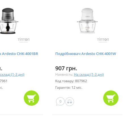
 Ardesto CHK-4001BR
Подрібнювач Ardesto CHK-4001W
.
907 грн.
складі (1-3 дні)
Наявність:
На складі (1-3 дні)
07961
Код товару: 807962
с.
Гарантія: 12 міс.
0