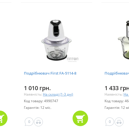
Подрібнювач First FA-5114-8
Подрібнювач
1 010 грн.
1 433 грн
Наявність:
На складі (1-3 дні)
Наявність:
На 
Код товару: 4990747
Код товару: 4
Гарантія: 12 міс.
Гарантія: 12 мі
0
0