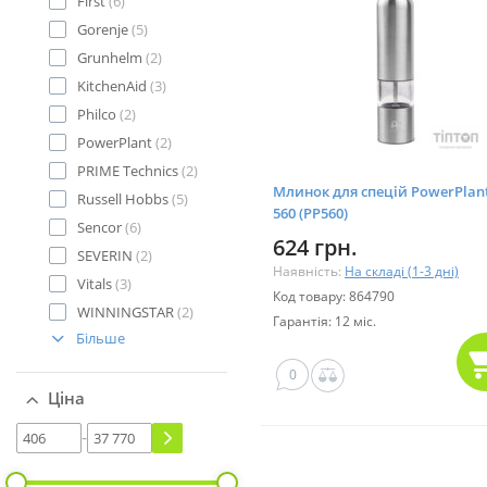
First
(6)
Gorenje
(5)
Grunhelm
(2)
KitchenAid
(3)
Philco
(2)
PowerPlant
(2)
PRIME Technics
(2)
Млинок для спецій PowerPlan
Russell Hobbs
(5)
560 (PP560)
Sencor
(6)
624 грн.
SEVERIN
(2)
Наявність:
На складі (1-3 дні)
Vitals
(3)
Код товару: 864790
WINNINGSTAR
(2)
Гарантія: 12 міс.
Більше
0
Ціна
-