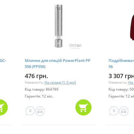
GC-
Млинок для спецій PowerPlant PP
Подрібнювач 
556 (PP556)
56
476 грн.
3 307 грн
Наявність:
На складі (1-3 дні)
Наявність:
На 
Код товару: 864789
Код товару: 5
Гарантія: 12 міс.
Гарантія: 12 мі
0
0