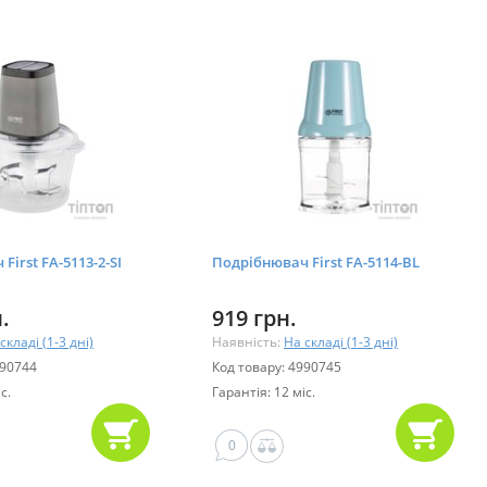
First FA-5113-2-SI
Подрібнювач First FA-5114-BL
.
919 грн.
складі (1-3 дні)
Наявність:
На складі (1-3 дні)
990744
Код товару: 4990745
с.
Гарантія: 12 міс.
0