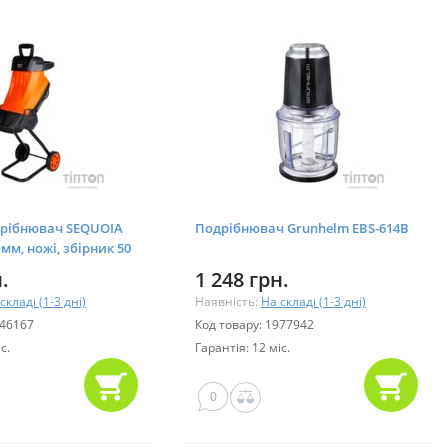
рібнювач SEQUOIA
Подрібнювач Grunhelm EBS-614В
5 мм, ножі, збірник 50
S2445)
.
1 248 грн.
складі (1-3 дні)
Наявність:
На складі (1-3 дні)
046167
Код товару: 1977942
с.
Гарантія: 12 міс.
0