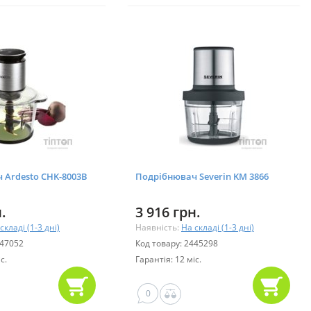
 Ardesto CHK-8003B
Подрібнювач Severin KM 3866
.
3 916 грн.
складі (1-3 дні)
Наявність:
На складі (1-3 дні)
647052
Код товару: 2445298
с.
Гарантія: 12 міс.
0