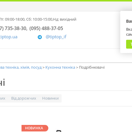
т: 09:00-18:00,
Сб: 10:00-15:00,
Нд: вихідний
Ва
7) 735-38-30
(095) 488-37-05
Вка
са
tiptop.ua
@tiptop_if
а техніка, хімія, посуд
Кухонна техніка
Подрібнювачі
і
ших
Від дорожчих
Новинки
НОВИНКА