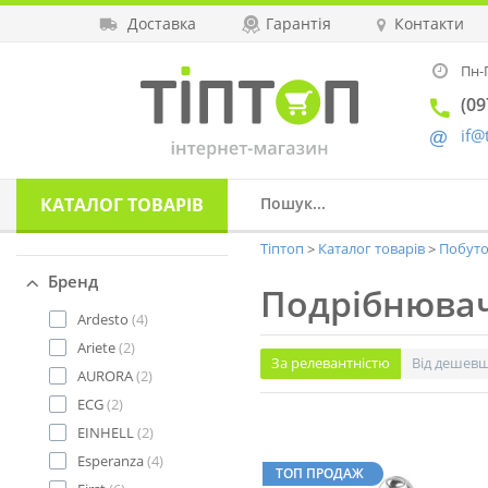
Доставка
Гарантія
Контакти
Пн-П
(09
if@
КАТАЛОГ
ТОВАРІВ
Тіптоп
Каталог товарів
Побутов
Бренд
Подрібнювач
Ardesto
(4)
Ariete
(2)
За релевантністю
Від дешев
AURORA
(2)
ECG
(2)
EINHELL
(2)
Esperanza
(4)
ТОП ПРОДАЖ