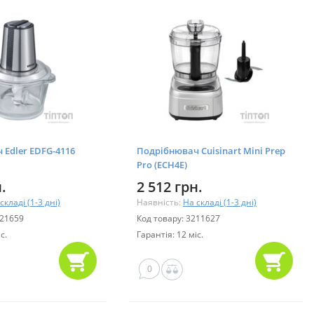
 Edler EDFG-4116
Подрібнювач Cuisinart Mini Prep
Pro (ECH4E)
.
2 512 грн.
складі (1-3 дні)
Наявність:
На складі (1-3 дні)
421659
Код товару: 3211627
с.
Гарантія: 12 міс.
0