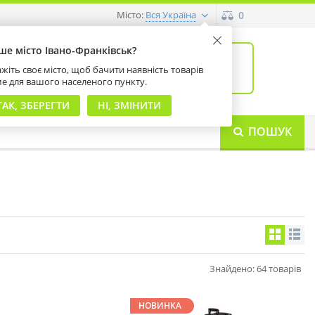
Місто:
0
Вся Україна
ше місто Івано-Франківськ?
0
товарів: 0
жіть своє місто, щоб бачити наявність товарів
на суму 0 грн
ме для вашого населеного пункту.
ТАК, ЗБЕРЕГТИ
НІ, ЗМІНИТИ
ПОШУК
Знайдено: 64 товарів
НОВИНКА