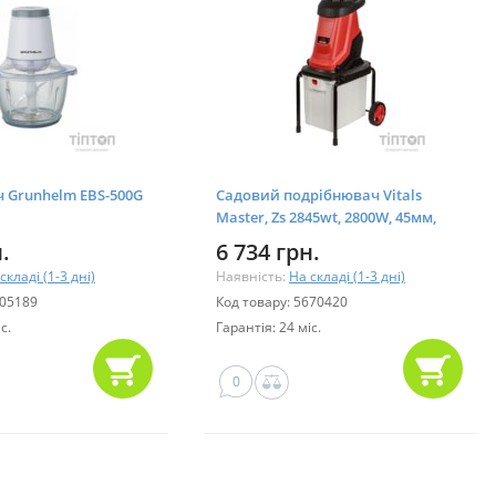
 Grunhelm EBS-500G
Садовий подрібнювач Vitals
Master, Zs 2845wt, 2800W, 45мм,
50л, ніж, 11.9кг (244885)
.
6 734 грн.
складі (1-3 дні)
Наявність:
На складі (1-3 дні)
005189
Код товару: 5670420
с.
Гарантія: 24 міс.
0