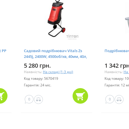
t PP
Садовий подрібнювач Vitals Zs
Подрібнювач
2445j, 2400W, 4500об/хв, 40мм, 40л,
10кг (191763)
5 280 грн.
1 342 грн
Наявність:
На складі (1-3 дні)
Наявність:
На 
Код товару: 5670419
Код товару: 1
Гарантія: 24 міс.
Гарантія: 12 мі
0
0