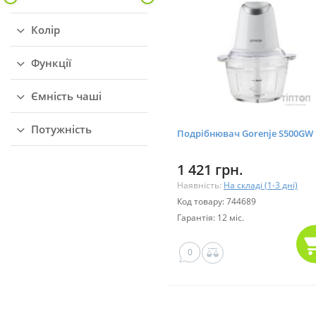
Колір
Функції
Ємність чаші
Потужність
Подрібнювач Gorenje S500GW
1 421 грн.
Наявність:
На складі (1-3 дні)
Код товару: 744689
Гарантія: 12 міс.
0