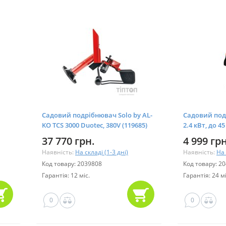
Садовий подрібнювач Solo by AL-
Садовий под
KO TCS 3000 Duotec, 380V (119685)
2.4 кВт, до 4
л, ткань (SEG
37 770 грн.
4 999 грн
Наявність:
На складі (1-3 дні)
Наявність:
На 
Код товару: 2039808
Код товару: 2
Гарантія: 12 міс.
Гарантія: 24 мі
0
0