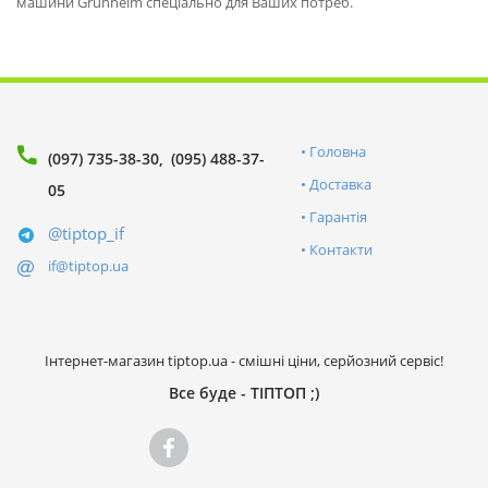
машини Grunhelm спеціально для Ваших потреб.
Головна
(097) 735-38-30
(095) 488-37-
Доставка
05
Гарантія
@tiptop_if
Контакти
if@tiptop.ua
Інтернет-магазин tiptop.ua - смішні ціни, серйозний сервіс!
Все буде - ТІПТОП ;)