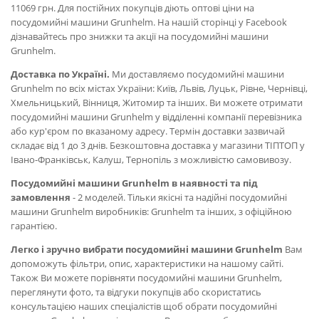
11069 грн. Для постійних покупців діють оптові ціни на
посудомийні машини Grunhelm. На нашій сторінці у Facebook
дізнавайтесь про знижки та акції на посудомийні машини
Grunhelm.
Доставка по Україні.
Ми доставляємо посудомийні машини
Grunhelm по всіх містах України: Київ, Львів, Луцьк, Рівне, Чернівці,
Хмельницький, Вінниця, Житомир та інших. Ви можете отримати
посудомийні машини Grunhelm у відділенні компанії перевізника
або кур'єром по вказаному адресу. Термін доставки зазвичай
складає від 1 до 3 днів. Безкоштовна доставка у магазини ТІПТОП у
Івано-Франківськ, Калуш, Тернопіль з можливістю самовивозу.
Посудомийні машини Grunhelm в наявності та під
замовлення
- 2 моделей. Тільки якісні та надійні посудомийні
машини Grunhelm виробників: Grunhelm та інших, з офіційною
гарантією.
Легко і зручно вибрати посудомийні машини Grunhelm
Вам
допоможуть фільтри, опис, характеристики на нашому сайті.
Також Ви можете порівняти посудомийні машини Grunhelm,
переглянути фото, та відгуки покупців або скористатись
консультацією наших спеціалістів щоб обрати посудомийні