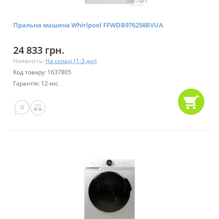
Пральна машина Whirlpool FFWDB976258BVUA
24 833 грн.
Наявність:
На складі (1-3 дні)
Код товару: 1637805
Гарантія: 12 міс.
0