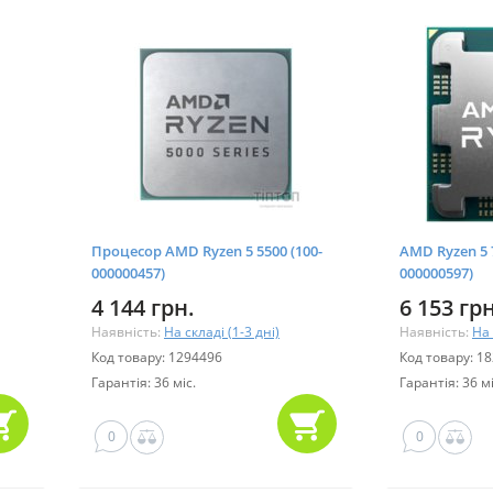
Процесор AMD Ryzen 5 5500 (100-
AMD Ryzen 5 7
000000457)
000000597)
4 144 грн.
6 153 грн
Наявність:
На складі (1-3 дні)
Наявність:
На 
Код товару: 1294496
Код товару: 1
Гарантія: 36 міс.
Гарантія: 36 мі
0
0