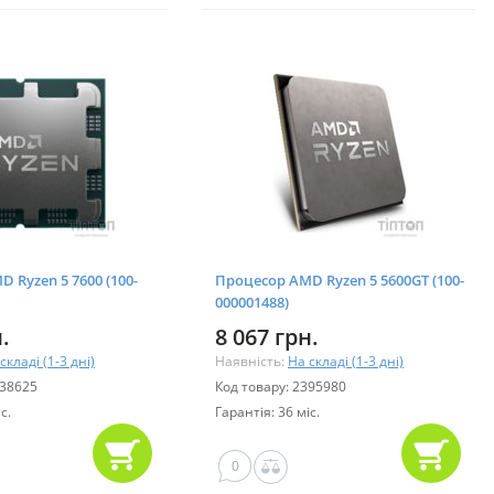
 Ryzen 5 7600 (100-
Процесор AMD Ryzen 5 5600GT (100-
000001488)
.
8 067 грн.
складі (1-3 дні)
Наявність:
На складі (1-3 дні)
738625
Код товару: 2395980
с.
Гарантія: 36 міс.
0