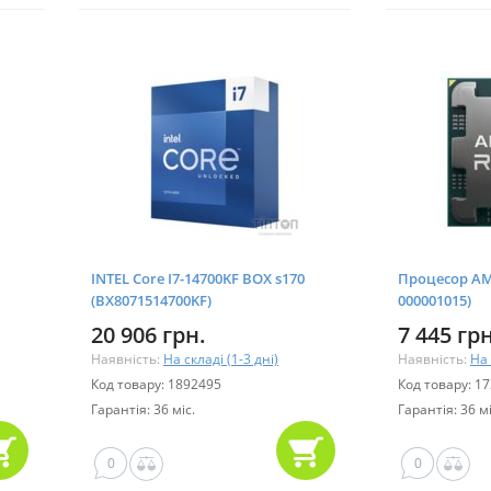
INTEL Core I7-14700KF BOX s170
Процесор AMD
(BX8071514700KF)
000001015)
20 906 грн.
7 445 грн
Наявність:
На складі (1-3 дні)
Наявність:
На 
Код товару: 1892495
Код товару: 1
Гарантія: 36 міс.
Гарантія: 36 мі
0
0