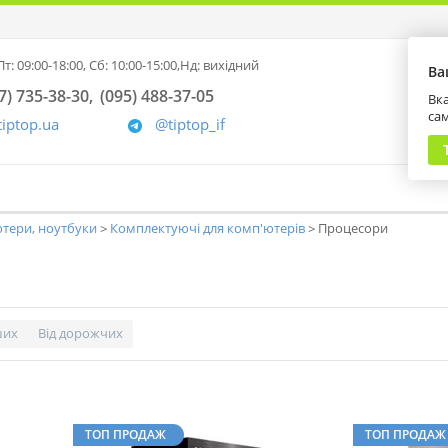
т: 09:00-18:00,
Сб: 10:00-15:00,
Нд: вихідний
Ва
7) 735-38-30
(095) 488-37-05
Вка
са
tiptop.ua
@tiptop_if
тери, ноутбуки
Комплектуючі для комп'ютерів
Процесори
ших
Від дорожчих
ТОП ПРОДАЖ
ТОП ПРОДАЖ