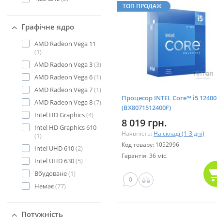
ТОП ПРОДАЖ
Графічне ядро
AMD Radeon Vega 11
(1)
AMD Radeon Vega 3
(3)
AMD Radeon Vega 6
(1)
AMD Radeon Vega 7
(1)
Процесор INTEL Core™ i5 12400
AMD Radeon Vega 8
(7)
(BX8071512400F)
Intel HD Graphics
(4)
8 019 грн.
Intel HD Graphics 610
Наявність:
На складі (1-3 дні)
(1)
Код товару: 1052996
Intel UHD 610
(2)
Гарантія: 36 міс.
Intel UHD 630
(5)
Вбудоване
(1)
0
Немає
(77)
Потужність