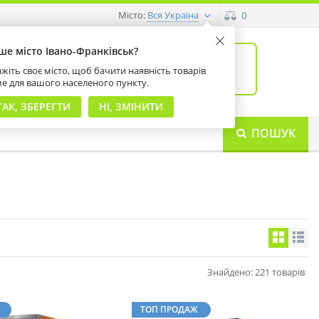
Місто:
0
Вся Україна
ше місто Івано-Франківськ?
0
товарів: 0
жіть своє місто, щоб бачити наявність товарів
на суму 0 грн
ме для вашого населеного пункту.
ТАК, ЗБЕРЕГТИ
НІ, ЗМІНИТИ
ПОШУК
Знайдено: 221 товарів
ТОП ПРОДАЖ