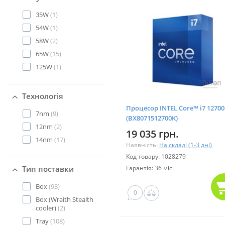
35W
(1)
54W
(1)
58W
(2)
65W
(15)
125W
(1)
Технологія
Процесор INTEL Core™ i7 1270
7nm
(9)
(BX8071512700K)
12nm
(2)
19 035 грн.
14nm
(17)
Наявність:
На складі (1-3 дні)
Код товару: 1028279
Тип поставки
Гарантія: 36 міс.
Box
(93)
0
Box (Wraith Stealth
cooler)
(2)
Tray
(108)