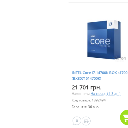
INTEL Core I7-14700K BOX s1700
(BX8071514700K)
21 701 грн.
Наявність:
На складі (1-3 дні)
Код товару: 1892494
Гарантія: 36 міс.
0