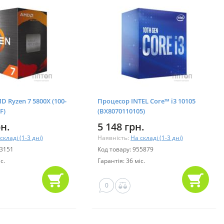
 Ryzen 7 5800X (100-
Процесор INTEL Core™ i3 10105
F)
(BX8070110105)
рн.
5 148 грн.
складі (1-3 дні)
Наявність:
На складі (1-3 дні)
13151
Код товару: 955879
с.
Гарантія: 36 міс.
0