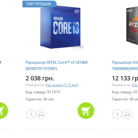
ТОП ПРОДАЖ
F
Процесор INTEL Core™ i3 10100F
Процесор AMD
(BX8070110100F)
100000063WO
2 038 грн.
12 133 г
Наявність:
На складі (1-3 дні)
Наявність:
На 
Код товару: 911815
Код товару: 9
Гарантія: 36 міс.
Гарантія: 36 мі
0
0