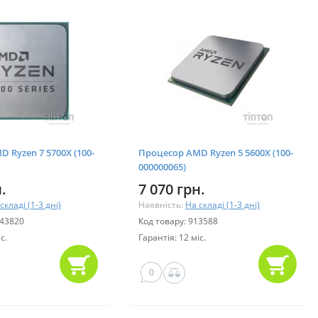
 Ryzen 7 5700X (100-
Процесор AMD Ryzen 5 5600X (100-
000000065)
.
7 070 грн.
складі (1-3 дні)
Наявність:
На складі (1-3 дні)
143820
Код товару: 913588
с.
Гарантія: 12 міс.
0