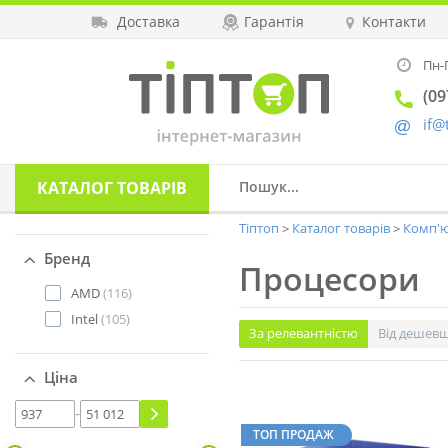
Доставка
Гарантія
Контакти
Пн-П
(09
if@
КАТАЛОГ
ТОВАРІВ
Тіптоп
Каталог товарів
Комп'ю
Бренд
Процесори
AMD
(116)
Intel
(105)
За релевантністю
Від дешев
Ціна
-
ТОП ПРОДАЖ