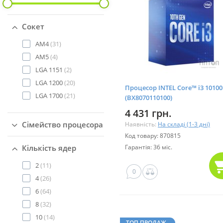
Сокет
AM4
(31)
AM5
(4)
LGA 1151
(2)
LGA 1200
(20)
Процесор INTEL Core™ i3 10100
LGA 1700
(21)
(BX8070110100)
4 431 грн.
Сімейство процесора
Наявність:
На складі (1-3 дні)
Код товару: 870815
Кількість ядер
Гарантія: 36 міс.
2
(11)
0
4
(26)
6
(64)
8
(32)
10
(14)
ТОП ПРОДАЖ