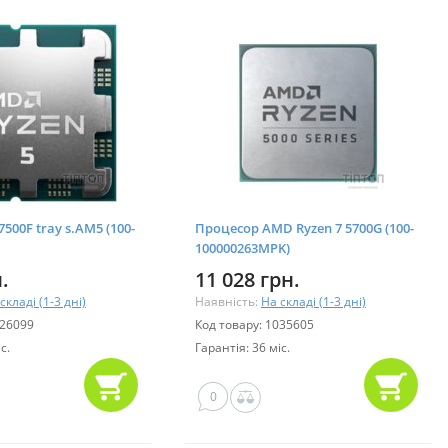
500F tray s.AM5 (100-
Процесор AMD Ryzen 7 5700G (100-
100000263MPK)
.
11 028 грн.
складі (1-3 дні)
Наявність:
На складі (1-3 дні)
826099
Код товару: 1035605
с.
Гарантія: 36 міс.
0