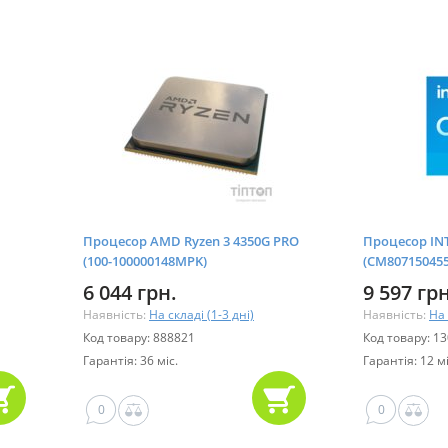
Процесор AMD Ryzen 3 4350G PRO
Процесор INT
(100-100000148MPK)
(CM807150455
6 044 грн.
9 597 грн
Наявність:
На складі (1-3 дні)
Наявність:
На 
Код товару: 888821
Код товару: 1
Гарантія: 36 міс.
Гарантія: 12 мі
0
0