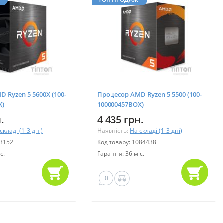
 Ryzen 5 5600X (100-
Процесор AMD Ryzen 5 5500 (100-
X)
100000457BOX)
.
4 435 грн.
складі (1-3 дні)
Наявність:
На складі (1-3 дні)
13152
Код товару: 1084438
с.
Гарантія: 36 міс.
0