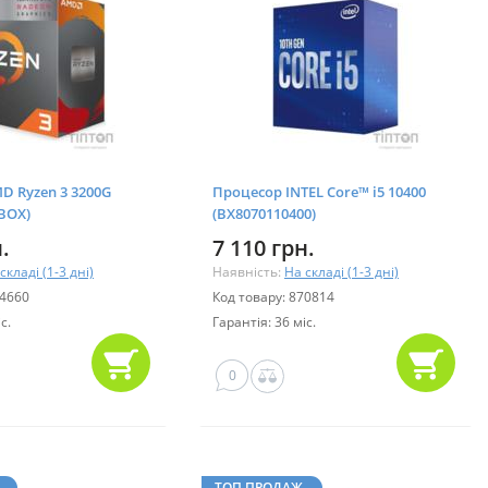
D Ryzen 3 3200G
Процесор INTEL Core™ i5 10400
BOX)
(BX8070110400)
.
7 110 грн.
складі (1-3 дні)
Наявність:
На складі (1-3 дні)
94660
Код товару: 870814
с.
Гарантія: 36 міс.
0
ТОП ПРОДАЖ