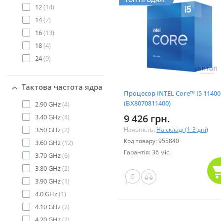
12
(14)
14
(7)
16
(13)
18
(4)
24
(9)
Тактова частота ядра
Процесор INTEL Core™ i5 11400
(BX8070811400)
2.90 GHz
(4)
9 426 грн.
3.40 GHz
(4)
3.50 GHz
(2)
Наявність:
На складі (1-3 дні)
Код товару: 955840
3.60 GHz
(12)
Гарантія: 36 міс.
3.70 GHz
(6)
3.80 GHz
(2)
0
3.90 GHz
(1)
4.0 GHz
(1)
4.10 GHz
(2)
4.20 GHz
(2)