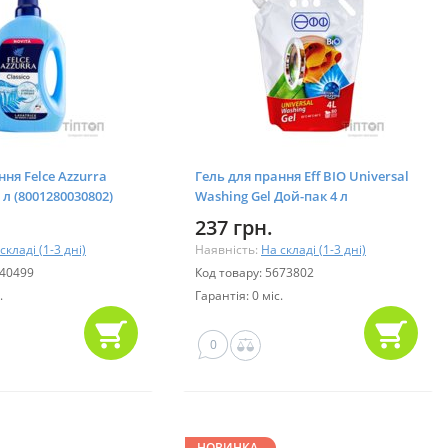
ння Felce Azzurra
Гель для прання Eff ВІО Universal
5 л (8001280030802)
Washing Gel Дой-пак 4 л
(4820017663892)
237 грн.
складі (1-3 дні)
Наявність:
На складі (1-3 дні)
040499
Код товару: 5673802
.
Гарантія: 0 міс.
0
НОВИНКА