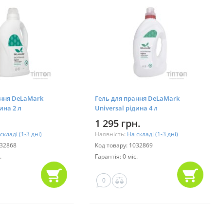
ання DeLaMark
Гель для прання DeLaMark
ина 2 л
Universal рідина 4 л
95)
(4820152331984)
1 295 грн.
складі (1-3 дні)
Наявність:
На складі (1-3 дні)
032868
Код товару: 1032869
.
Гарантія: 0 міс.
0