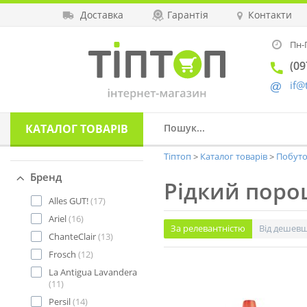
Доставка
Гарантія
Контакти
Пн-П
(09
if@
КАТАЛОГ
ТОВАРІВ
Тіптоп
Каталог товарів
Побутов
Бренд
Рідкий пор
Alles GUT!
(17)
Ariel
(16)
За релевантністю
Від дешев
ChanteClair
(13)
Frosch
(12)
La Antigua Lavandera
(11)
Persil
(14)