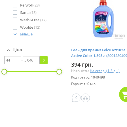
Perwoll
(28)
Sama
(18)
Wash&Free
(17)
Woolite
(12)
Більше
Ціна
Гель для прання Felce Azzurra
Active Color 1.595 л (800128040
-
394 грн.
Наявність:
На складі (1-3 дні)
Код товару: 1040498
Гарантія: 0 міс.
0