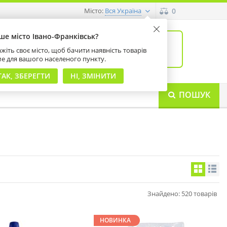
Місто:
0
Вся Україна
ше місто Івано-Франківськ?
0
товарів: 0
жіть своє місто, щоб бачити наявність товарів
на суму 0 грн
ме для вашого населеного пункту.
ТАК, ЗБЕРЕГТИ
НІ, ЗМІНИТИ
ПОШУК
Знайдено: 520 товарів
НОВИНКА