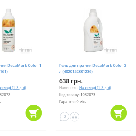
ння DeLaMark Color 1
Гель для прання DeLaMark Color 2
161)
л (4820152331236)
638 грн.
складі (1-3 дні)
Наявність:
На складі (1-3 дні)
032872
Код товару: 1032873
.
Гарантія: 0 міс.
0