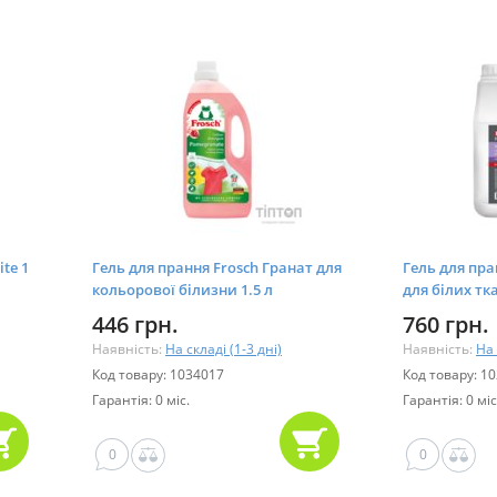
te 1
Гель для прання Frosch Гранат для
Гель для пра
кольорової білизни 1.5 л
для білих тк
(4009175941190/4009175963475)
(48230716217
446 грн.
760 грн.
Наявність:
На складі (1-3 дні)
Наявність:
На 
Код товару: 1034017
Код товару: 1
Гарантія: 0 міс.
Гарантія: 0 міс
0
0