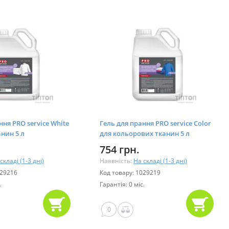
ння PRO service White
Гель для прання PRO service Color
анин 5 л
для кольорових тканин 5 л
09)
(4823071634143)
754 грн.
складі (1-3 дні)
Наявність:
На складі (1-3 дні)
029216
Код товару: 1029219
.
Гарантія: 0 міс.
0