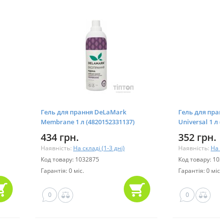
Гель для прання DeLaMark
Гель для пр
Membrane 1 л (4820152331137)
Universal 1 л
434 грн.
352 грн.
Наявність:
На складі (1-3 дні)
Наявність:
На 
Код товару: 1032875
Код товару: 1
Гарантія: 0 міс.
Гарантія: 0 міс
0
0