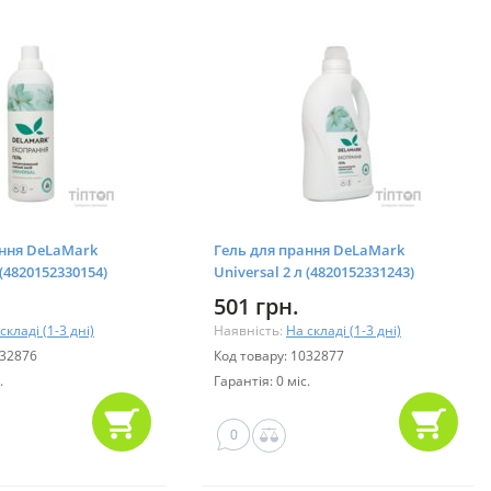
ання DeLaMark
Гель для прання DeLaMark
 (4820152330154)
Universal 2 л (4820152331243)
501 грн.
складі (1-3 дні)
Наявність:
На складі (1-3 дні)
032876
Код товару: 1032877
.
Гарантія: 0 міс.
0