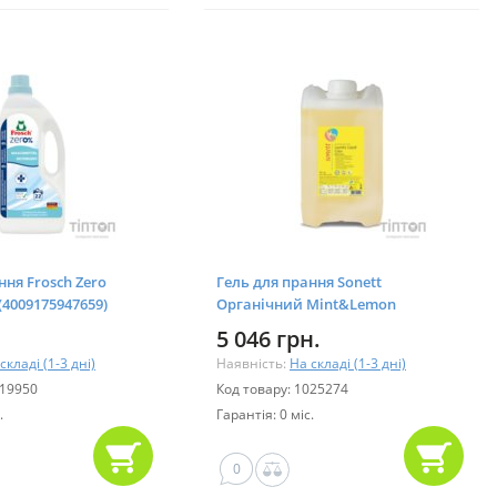
ння Frosch Zero
Гель для прання Sonett
 (4009175947659)
Органічний Mint&Lemon
Концентрат для кольорових
5 046 грн.
тканин 10 л (4007547504127)
складі (1-3 дні)
Наявність:
На складі (1-3 дні)
019950
Код товару: 1025274
.
Гарантія: 0 міс.
0