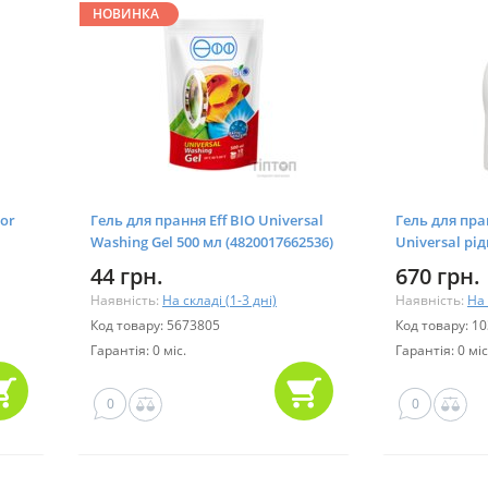
НОВИНКА
or
Гель для прання Eff ВІО Universal
Гель для пр
Washing Gel 500 мл (4820017662536)
Universal рід
(48201523308
44 грн.
670 грн.
Наявність:
На складі (1-3 дні)
Наявність:
На 
Код товару: 5673805
Код товару: 1
Гарантія: 0 міс.
Гарантія: 0 міс
0
0