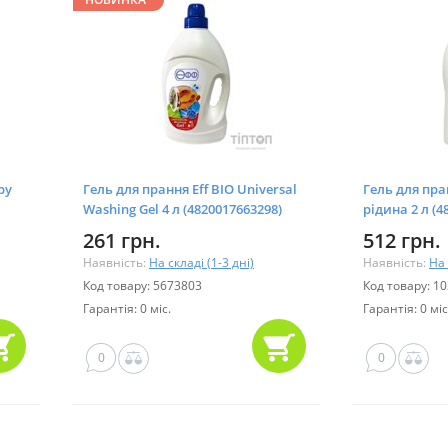
by
Гель для прання Eff ВІО Universal
Гель для пра
Washing Gel 4 л (4820017663298)
рідина 2 л (4
261 грн.
512 грн.
Наявність:
На складі (1-3 дні)
Наявність:
На 
Код товару: 5673803
Код товару: 1
Гарантія: 0 міс.
Гарантія: 0 міс
0
0