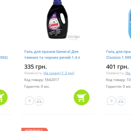
Гель для прання General Для
Гель для пра
9592)
темних та чорних речей 1.4 л
Classico 1.59
(8001990039706)
335 грн.
401 грн.
Наявність:
На складі (1-3 дні)
Наявність:
На 
Код товару: 5642017
Код товару: 1
Гарантія: 0 міс.
Гарантія: 0 міс
0
0
НОВИНКА