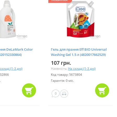
ння DeLaMark Color
Гель для прання Eff ВІО Universal
820152330864)
Washing Gel 1.5 л (4820017662529)
107 грн.
складі (1-3 дні)
Наявність:
На складі (1-3 дні)
032866
Код товару: 5673804
.
Гарантія: 0 міс.
0