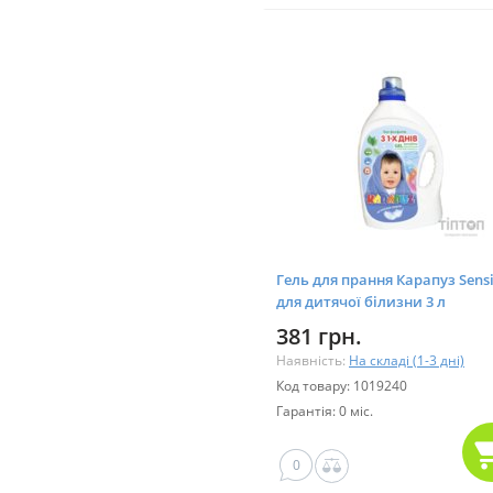
Гель для прання Карапуз Sensi
для дитячої білизни 3 л
(4820049381610)
381 грн.
Наявність:
На складі (1-3 дні)
Код товару: 1019240
Гарантія: 0 міс.
0