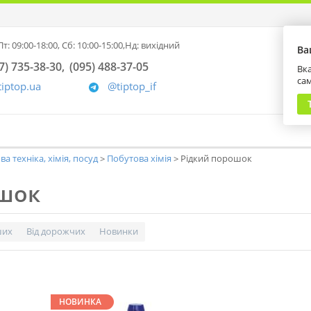
т: 09:00-18:00,
Сб: 10:00-15:00,
Нд: вихідний
Ва
7) 735-38-30
(095) 488-37-05
Вка
са
tiptop.ua
@tiptop_if
а техніка, хімія, посуд
Побутова хімія
Рідкий порошок
ошок
ших
Від дорожчих
Новинки
НОВИНКА