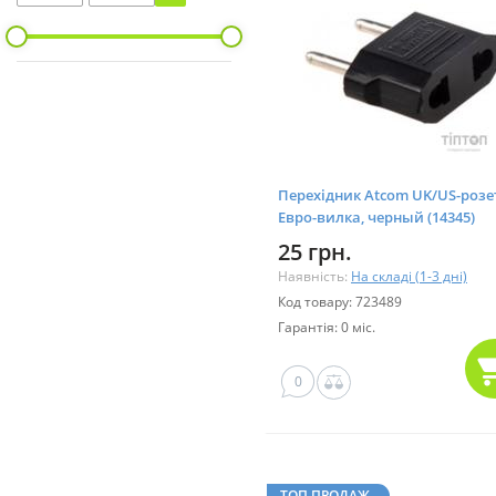
Перехідник Atcom UK/US-розет
Евро-вилка, черный (14345)
25 грн.
Наявність:
На складі (1-3 дні)
Код товару: 723489
Гарантія: 0 міс.
0
ТОП ПРОДАЖ