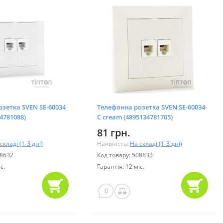
зетка SVEN SE-60034
Телефонна розетка SVEN SE-60034-
4781088)
C cream (4895134781705)
81 грн.
складі (1-3 дні)
Наявність:
На складі (1-3 дні)
08632
Код товару: 508633
с.
Гарантія: 12 міс.
0