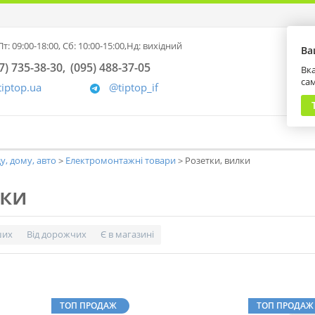
т: 09:00-18:00,
Сб: 10:00-15:00,
Нд: вихідний
Ва
7) 735-38-30
(095) 488-37-05
Вка
са
tiptop.ua
@tiptop_if
у, дому, авто
Електромонтажні товари
Розетки, вилки
лки
ших
Від дорожчих
Є в магазині
ТОП ПРОДАЖ
ТОП ПРОДАЖ