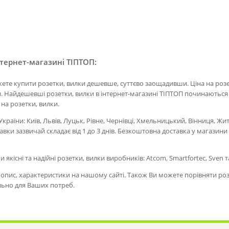
нтернет-магазині ТІПТОП:
жете купити розетки, вилки дешевше, суттєво заощадивши. Ціна на розет
. Найдешевші розетки, вилки в інтернет-магазині ТІПТОП починаються ві
 на розетки, вилки.
України: Київ, Львів, Луцьк, Рівне, Чернівці, Хмельницький, Вінниця, Ж
авки зазвичай складає від 1 до 3 днів. Безкоштовна доставка у магазин
и якісні та надійні розетки, вилки виробників: Atcom, Smartfortec, Sven 
пис, характеристики на нашому сайті. Також Ви можете порівняти розет
льно для Ваших потреб.