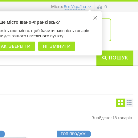
Місто:
0
Вся Україна
ше місто Івано-Франківськ?
0
товарів: 0
жіть своє місто, щоб бачити наявність товарів
на суму 0 грн
ме для вашого населеного пункту.
ТАК, ЗБЕРЕГТИ
НІ, ЗМІНИТИ
ПОШУК
Знайдено: 18 товарів
ТОП ПРОДАЖ