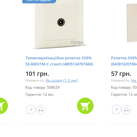
Телекомунікаційна розетка SVEN
Розетка SVEN
SE-60031M-C cream (4895134781668)
(64381620106
101 грн.
57 грн.
Наявність:
На складі (1-3 дні)
Наявність:
На 
Код товару: 508629
Код товару: 5
Гарантія: 12 міс.
Гарантія: 12 мі
0
0