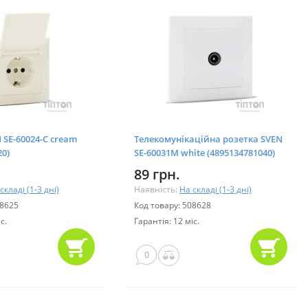
 SE-60024-C cream
Телекомунікаційна розетка SVEN
20)
SE-60031M white (4895134781040)
89 грн.
складі (1-3 дні)
Наявність:
На складі (1-3 дні)
08625
Код товару: 508628
с.
Гарантія: 12 міс.
0