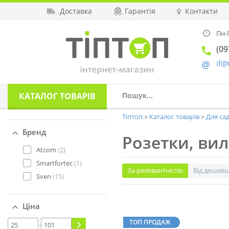
Доставка
Гарантія
Контакти
Пн-П
(09
if@
КАТАЛОГ
ТОВАРІВ
Тіптоп
Каталог товарів
Для сад
Бренд
Розетки, ви
Atcom
(2)
Smartfortec
(1)
За релевантністю
Від дешев
Sven
(15)
Ціна
ТОП ПРОДАЖ
-