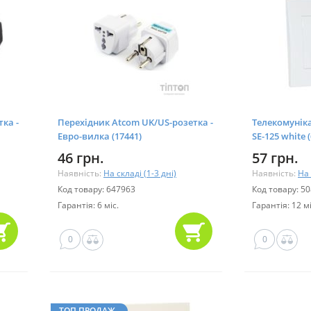
ка -
Перехідник Atcom UK/US-розетка -
Телекомунік
Евро-вилка (17441)
SE-125 white 
46 грн.
57 грн.
Наявність:
На складі (1-3 дні)
Наявність:
На 
Код товару: 647963
Код товару: 5
Гарантія: 6 міс.
Гарантія: 12 мі
0
0
ТОП ПРОДАЖ