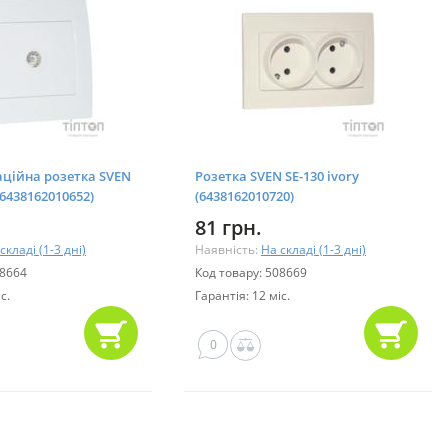
аційна розетка SVEN
Розетка SVEN SE-130 ivory
(6438162010652)
(6438162010720)
81 грн.
складі (1-3 дні)
Наявність:
На складі (1-3 дні)
08664
Код товару: 508669
с.
Гарантія: 12 міс.
0