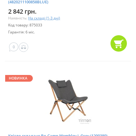
(4820211100858BLUE)
2 842 грн.
Наявність:
На складі (1-3 дні)
Код товару: 875033
Гарантія: 6 міс.
0
НОВИНКА
Крісло складане Bo-Camp Wembley L Grey (1200380)