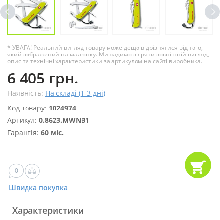
* УВАГА! Реальний вигляд товару може дещо відрізнятися від того,
який зображений на малюнку. Ми радимо звіряти зовнішній вигляд,
опис та технічні характеристики за артикулом на сайті виробника.
6 405 грн.
Наявність:
На складі (1-3 дні)
Код товару:
1024974
Артикул:
0.8623.MWNB1
Гарантія:
60 міс.
0
Швидка покупка
Характеристики