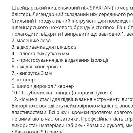
Швейцарський кишеньковий ніж SPARTAN (номер моде
блістер). Легендарний складаний ніж середнього р
Стильний і продуктивний інструмент для повсякден
швейцарського ножового бренду Victorinox. Ваш Сп
полагодити, відкрити і виправити що завгодно.1. ве
2. маленьке лезо
3. відкривачка для пляшок з
4. - плоска викрутка 6 мм
5. - пристосування для видалення ізоляції
6. ніж для консервів з
7. - викрутка 3 мм
8. штопор
9. шило / дирокол / кернер
10-11. зубочистка і пінцет (в торцях рукояті)
12. кільце зі сталі для підвішуванняІнструменти виг
Вікторінокс володіють неймовірною міцністю, зносо
властивостями. Всі ріжучі кромки протягом довгог
не вимагають частої заточки. Професійна якість спр
використані матеріали і збірку.• Розміри рукояті, мм:
• Вага ножа: 59 грамів