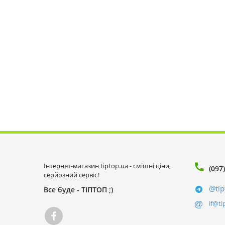
Інтернет-магазин tiptop.ua - смішні ціни,
(097
серйозний сервіс!
@tip
Все буде - ТІПТОП ;)
if@ti