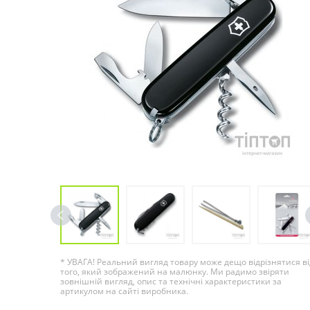
* УВАГА! Реальний вигляд товару може дещо відрізнятися ві
того, який зображений на малюнку. Ми радимо звіряти
зовнішній вигляд, опис та технічні характеристики за
артикулом на сайті виробника.