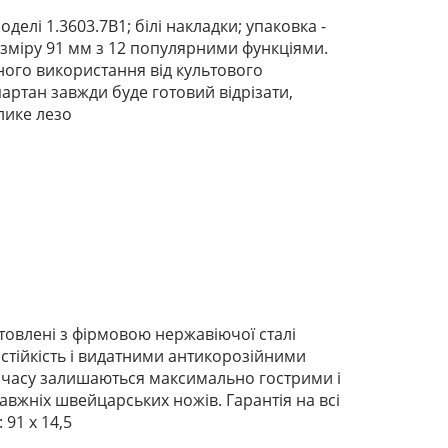
лі 1.3603.7B1; білі накладки; упаковка -
озміру 91 мм з 12 популярними функціями.
ного використання від культового
артан завжди буде готовий відрізати,
лике лезо
отовлені з фірмовою нержавіючої сталі
стійкість і видатними антикорозійними
о часу залишаються максимально гострими і
авжніх швейцарських ножів. Гарантія на всі
 91 х 14,5