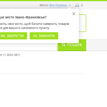
Місто:
0
Вся Україна
ше місто Івано-Франківськ?
0
товарів: 0
жіть своє місто, щоб бачити наявність товарів
на суму 0 грн
ме для вашого населеного пункту.
ТАК, ЗБЕРЕГТИ
НІ, ЗМІНИТИ
ПОШУК
er (1.3603.3B1)