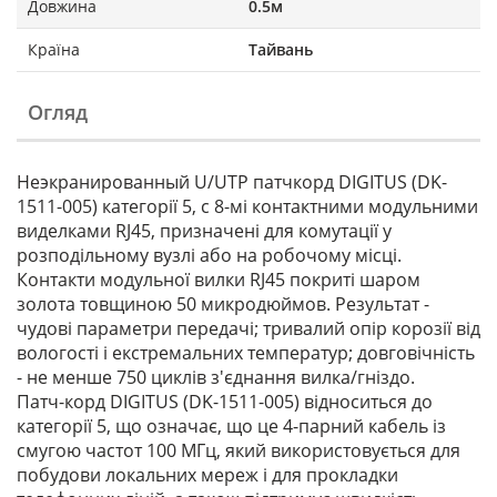
Довжина
0.5м
Країна
Тайвань
Огляд
Неэкранированный U/UTP патчкорд DIGITUS (DK-
1511-005) категорії 5, c 8-мі контактними модульними
виделками RJ45, призначені для комутації у
розподільному вузлі або на робочому місці.
Контакти модульної вилки RJ45 покриті шаром
золота товщиною 50 микродюймов. Результат -
чудові параметри передачі; тривалий опір корозії від
вологості і екстремальних температур; довговічність
- не менше 750 циклів з'єднання вилка/гніздо.
Патч-корд DIGITUS (DK-1511-005) відноситься до
категорії 5, що означає, що це 4-парний кабель із
смугою частот 100 МГц, який використовується для
побудови локальних мереж і для прокладки