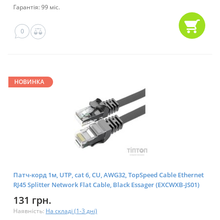
Гарантія: 99 міс.
0
НОВИНКА
Патч-корд 1м, UTP, сat 6, CU, AWG32, TopSpeed Cable Ethernet
RJ45 Splitter Network Flat Cable, Black Essager (EXCWXB-JS01)
131 грн.
Наявність:
На складі (1-3 дні)