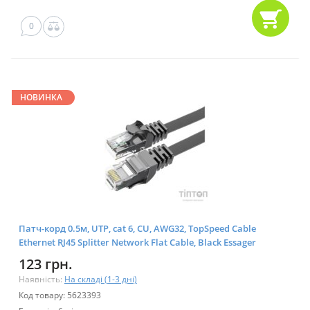
0
НОВИНКА
Патч-корд 0.5м, UTP, сat 6, CU, AWG32, TopSpeed Cable
Ethernet RJ45 Splitter Network Flat Cable, Black Essager
(EXCWXB-JSB01)
123 грн.
Наявність:
На складі (1-3 дні)
Код товару: 5623393