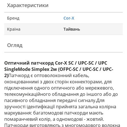
Характеристики
Бренд
Cor-X
Країна
Тайвань
Огляд
Оптичний патчкорд Cor-X SC / UPC-SC / UPC
SingleMode Simplex 2м (OFPC-SC / UPC-SC / UPC-
2)
Патчкорд є оптоволоконний кабель,
оконцованнимі з двох сторін коннекторами, для
підключення одного оптичного або мережевого,
телекомунікаційного обладнання до іншого або до
пасивного обладнання передачі сигналу.Для
зручності ідентифікації прийнята загальна колірна
маркування: багатомодові патчкорди мають
помаранчевий колір, а одномодові - жовтий.
Патчкорди виготовляють з многомодового волокна