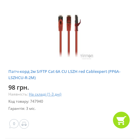
Патч-корд 2м S/FTP Cat 6A CU LSZH red Cablexpert (PP6A-
LSZHCU-R-2M)
98 грн.
Наявність:
На складі (1-3 дні)
Код товару: 747940
Гарантія: 3 міс.
0