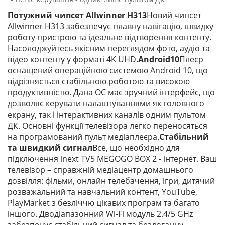
Потужний чипсет Allwinner H313
Новий чипсет
Allwinner H313 забезпечує плавну навігацію, швидку
роботу пристрою та ідеальне відтворення контенту.
Насолоджуйтесь якісним переглядом фото, аудіо та
відео контенту у форматі 4K UHD.
Android10
Плеєр
оснащений операційною системою Android 10, що
відрізняється стабільною роботою та високою
продуктивністю. Дана ОС має зручний інтерфейс, що
дозволяє керувати налаштуваннями як головного
екрану, так і інтерактивних каналів одним пультом
ДК. Основні функції телевізора легко переносяться
на програмований пульт медіаплеєра.
Стабільний
та швидкий сигнал
Все, що необхідно для
підключення inext TV5 MEGOGO BOX 2 - інтернет. Ваш
телевізор – справжній медіацентр домашнього
дозвілля: фільми, онлайн телебачення, ігри, дитячий
розважальний та навчальний контент, YouTube,
PlayMarket з безліччю цікавих програм та багато
іншого. Дводіапазонний Wi-Fi модуль 2.4/5 GHz
забезпечує стабільний сигнал та бездоганну