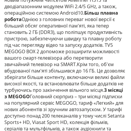
новим потужним чипсетом Allwinner H313 та
дводіапазонним модулем WiFi 2.4/5 GHz, а також,
операційною системою Android10.
Більш плавна
робота
Однією з головних переваг нової версії є
більший обсяг оперативної пам'яті, яка тепер
становить 2 ГБ (DDR3), що поліпшує продуктивність
пристрою, забезпечуючи швидку та плавну роботу
під час перегляду відео та запуску додатків. TV5
MEGOGO BOX 2 допоможе розширити можливості
вашого смарт-телевізора або перетворити
звичайний телевізор на SMART.Крім того, об'єм
вбудованої пам'яті збільшився до 16 ГБ. Це дозволяє
зберігати більше контенту, включаючи великі файли
високої якості, та встановлювати більше додатків не
турбуючись про закінчення вільного місця.
3 місяці
з MEGOGO
Головний сюрприз – три місяці підписки
на популярний сервіс MEGOGO, тариф «Легкий» для
нових абонентів зі зручним автозапуском. У тарифі
доступно понад 200 телеканалів у тому числі Setanta
Sports+ HD, Viasat Sport HD, колекція фільмів,
серіалів та мультфільмів, а також аудіокниги та