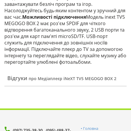
завантажувати безліч програм та ігор.
Насолоджуйтесь будь-яким контентом у зручний для
вас час.
Можливості підключення
Модель inext TV5
MEGOGO BOX 2 має роз'єм SPDIF для чіткого
відтворення багатоканального звуку, 2 USB порти та
роз'єм для карт пам'яті microSD/TF. USB-порт
служить для підключення до зовнішніх носіїв
інформації. Підключайте плеєр до TV за допомогою
інтернету та переглядайте відео, слухайте музику або
перегортайте улюблені фотоальбоми.
Відгуки
про Медіаплеєр iNeXT TV5 MEGOGO BOX 2
Головна
(097) 735-38-30
(095) 488-37-