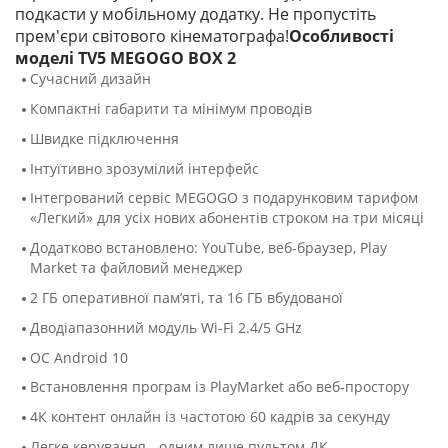
подкасти у мобільному додатку. Не пропустіть
прем'єри світового кінематографа!
Особливості
моделі TV5 MEGOGO BOX 2
Сучасний дизайн
Компактні габарити та мінімум проводів
Швидке підключення
Інтуїтивно зрозумілий інтерфейс
Інтегрований сервіс MEGOGO з подарунковим тарифом
«Легкий» для усіх нових абонентів строком на три місяці
Додатково встановлено: YouTube, веб-браузер, Play
Market та файловий менеджер
2 ГБ оперативної пам’яті, та 16 ГБ вбудованої
Дводіапазонний модуль Wi-Fi 2.4/5 GHz
ОС Android 10
Встановлення програм із PlayMarket або веб-простору
4К контент онлайн із частотою 60 кадрів за секунду
Легке керування - одним лише пультом ДК