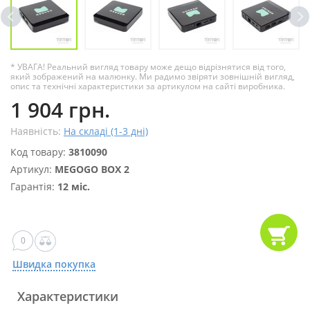
* УВАГА! Реальний вигляд товару може дещо відрізнятися від того,
який зображений на малюнку. Ми радимо звіряти зовнішній вигляд,
опис та технічні характеристики за артикулом на сайті виробника.
1 904 грн.
Наявність:
На складі (1-3 дні)
Код товару:
3810090
Артикул:
MEGOGO BOX 2
Гарантія:
12 міс.
0
Швидка покупка
Характеристики