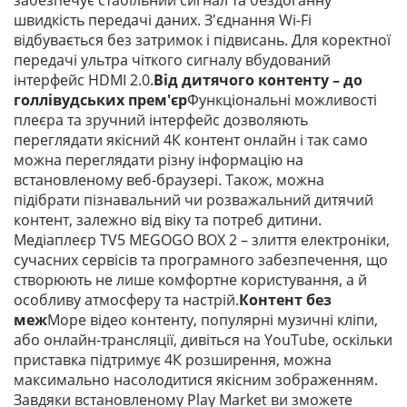
швидкість передачі даних. З'єднання Wi-Fi
відбувається без затримок і підвисань. Для коректної
передачі ультра чіткого сигналу вбудований
інтерфейс HDMI 2.0.
Від дитячого контенту – до
голлівудських прем'єр
Функціональні можливості
плеєра та зручний інтерфейс дозволяють
переглядати якісний 4К контент онлайн і так само
можна переглядати різну інформацію на
встановленому веб-браузері. Також, можна
підібрати пізнавальний чи розважальний дитячий
контент, залежно від віку та потреб дитини.
Медіаплеєр TV5 MEGOGO BOX 2 – злиття електроніки,
сучасних сервісів та програмного забезпечення, що
створюють не лише комфортне користування, а й
особливу атмосферу та настрій.
Контент без
меж
Море відео контенту, популярні музичні кліпи,
або онлайн-трансляції, дивіться на YouTube, оскільки
приставка підтримує 4К розширення, можна
максимально насолодитися якісним зображенням.
Завдяки встановленому Play Market ви зможете