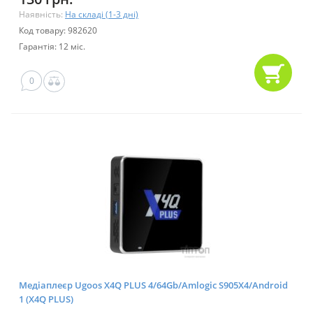
Наявність:
На складі (1-3 дні)
Код товару: 982620
Гарантія: 12 міс.
0
Медіаплеєр Ugoos X4Q PLUS 4/64Gb/Amlogic S905X4/Android
1 (X4Q PLUS)