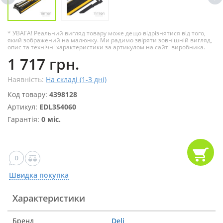
* УВАГА! Реальний вигляд товару може дещо відрізнятися від того,
який зображений на малюнку. Ми радимо звіряти зовнішній вигляд,
опис та технічні характеристики за артикулом на сайті виробника.
1 717 грн.
Наявність:
На складі (1-3 дні)
Код товару:
4398128
Артикул:
EDL354060
Гарантія:
0 міс.
0
Швидка покупка
Характеристики
Бренд
Deli