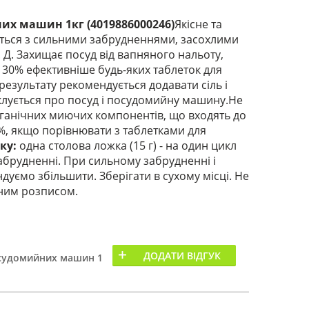
х машин 1кг (4019886000246)
Якісне та
ється з сильними забрудненнями, засохлими
. Д. Захищає посуд від вапняного нальоту,
а 30% ефективніше будь-яких таблеток для
зультату рекомендується додавати сіль і
клується про посуд і посудомийну машину.Не
рганічних миючих компонентів, що входять до
%, якщо порівнювати з таблетками для
шку:
одна столова ложка (15 г) - на один цикл
забрудненні. При сильному забрудненні і
ндуємо збільшити. Зберігати в сухому місці. Не
чним розписом.
ДОДАТИ ВІДГУК
судомийних машин 1