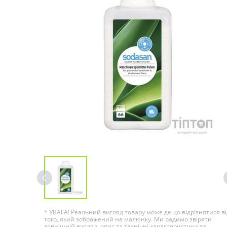
* УВАГА! Реальний вигляд товару може дещо відрізнятися ві
того, який зображений на малюнку. Ми радимо звіряти
зовнішній вигляд, опис та технічні характеристики за