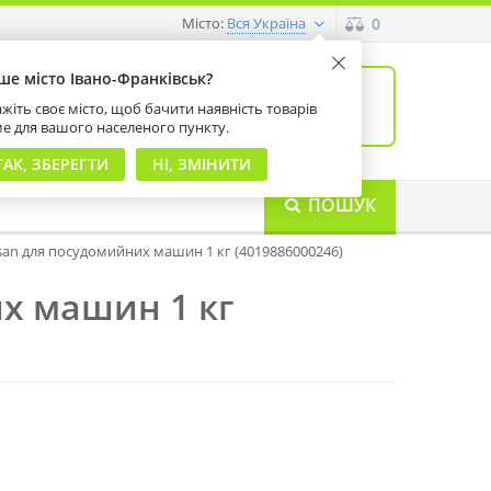
Місто:
0
Вся Україна
ше місто Івано-Франківськ?
0
товарів: 0
жіть своє місто, щоб бачити наявність товарів
на суму 0 грн
ме для вашого населеного пункту.
ТАК, ЗБЕРЕГТИ
НІ, ЗМІНИТИ
ПОШУК
n для посудомийних машин 1 кг (4019886000246)
х машин 1 кг