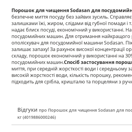
Порошок для чищення Sodasan для посудомийни
безпечне миття посуду без зайвих зусиль. Справля
залишками їжі, жиром, слідами від губної помади і т
надає блиск посуді, економічний у використанні. Н
посудомийних машин. Для отримання найкращого ре
ополіскувач для посудомийної машини Sodasan. Пі
залишає запаху! За рахунок високої концентрації о
складу, порошок економічний у використанні на 30
посудомийних машин.
Спосіб застосування поро
миття, при середній жорсткості води і середньому 
високій жорсткості води, кількість порошку, рекоме
підходить для срібла, кришталю та порцеляни з ру
Відгуки
про Порошок для чищення Sodasan для по
кг (4019886000246)