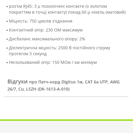
роз'єм RJ45: 3 μ позолочені контакти (з золотим
покриттям в точці контакту) понад 60 μ нікель (матовий)
Міцність: 750 циклів з'єднання
Контактний опір: 230 ОМ максимум
Дисбаланс максимального опору: 2%
Діелектрична міцність: 2500 В постійного струму
протягом 3 секунд
Неізольований опір: 150 МОм / км мінімум
Відгуки
про Патч-корд Digitus 1м, CAT 6a UTP, AWG
26/7, Cu, LSZH (DK-1613-A-010)