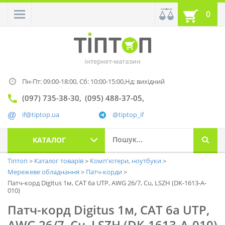
0
Пн-Пт: 09:00-18:00,
Сб: 10:00-15:00,
Нд: вихідний
(097) 735-38-30
(095) 488-37-05
if@tiptop.ua
@tiptop_if
КАТАЛОГ
Тіптоп
Каталог товарів
Комп'ютери, ноутбуки
Мережеве обладнання
Патч-корди
Патч-корд Digitus 1м, CAT 6a UTP, AWG 26/7, Cu, LSZH (DK-1613-A-
010)
Патч-корд Digitus 1м, CAT 6a UTP,
AWG 26/7, Cu, LSZH (DK-1613-A-010)