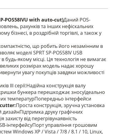
SP-POS58IVU with auto-cut)
Даний POS-
овлень, рахунків та інших нефіскальних
му бізнесі, в роздрібній торгівлі, а також у
і компактністю, що робить його незамінним в
воляє моделі SPRT SP-POS58IV USB
 в будь-якому місці. Ця технологія не вимагає
евеликих розмірах модель надає хорошу
ривернути увагу покупців завдяки можливості
ів III серії:Надійна конструкція валу
кришки бункера перешкоджає зносуІдеально
чих температурПопередньо інтерфейси
cutter:
Проста конструкція, зручна установка
й дизайнПідтримка друку графічних
 захисту від перегрівунаявність
SB-інтерфейсуПорт управління грошовим
Windows XP / Vista / 7/8 / 8.1 / 10, Linux,