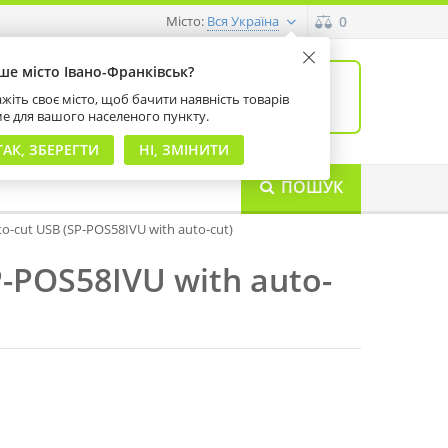
Місто:
0
Вся Україна
ше місто Івано-Франківськ?
0
товарів: 0
жіть своє місто, щоб бачити наявність товарів
на суму 0 грн
ме для вашого населеного пункту.
ТАК, ЗБЕРЕГТИ
НІ, ЗМІНИТИ
ПОШУК
to-cut USB (SP-POS58IVU with auto-cut)
P-POS58IVU with auto-