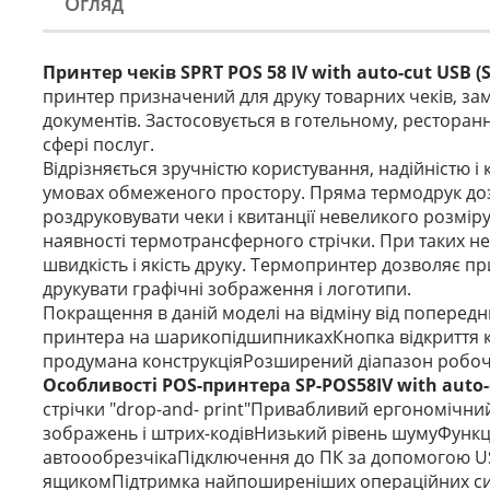
Огляд
Принтер чеків SPRT POS 58 IV with auto-cut USB (
принтер призначений для друку товарних чеків, зам
документів. Застосовується в готельному, ресторанно
сфері послуг.
Відрізняється зручністю користування, надійністю 
умовах обмеженого простору. Пряма термодрук доз
роздруковувати чеки і квитанції невеликого розміру
наявності термотрансферного стрічки. При таких н
швидкість і якість друку. Термопринтер дозволяє п
друкувати графічні зображення і логотипи.
Покращення в даній моделі на відміну від попередник
принтера на шарикопідшипникахКнопка відкриття 
продумана конструкціяРозширений діапазон робо
Особливості POS-принтера SP-POS58IV with auto-
стрічки "drop-and- print"Привабливий ергономічни
зображень і штрих-кодівНизький рівень шумуФункція
автоообрезчікаПідключення до ПК за допомогою U
ящикомПідтримка найпоширеніших операційних систем 