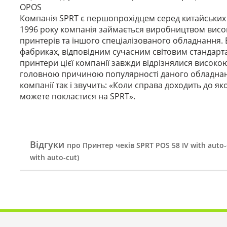
OPOS
Компанія SPRT є першопрохідцем серед китайських
1996 року компанія займається виробництвом висок
принтерів та іншого спеціалізованого обладнання.
фабриках, відповідним сучасним світовим стандарта
принтери цієї компанії завжди відрізнялися високою
головною причиною популярності даного обладнання
компанії так і звучить: «Коли справа доходить до яко
можете покластися на SPRT».
Відгуки
про Принтер чеків SPRT POS 58 IV with auto
with auto-cut)