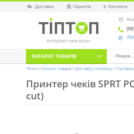
Доставка
Гарантія
Контакти
Пн-П
(09
if@
КАТАЛОГ
ТОВАРІВ
Тіптоп
Каталог товарів
Для офісу та бізнесу
Торгівел
Принтер чеків SPRT POS
cut)