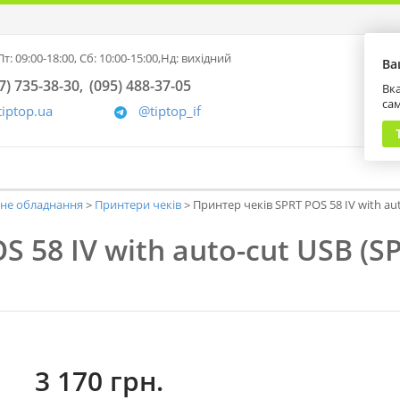
т: 09:00-18:00,
Сб: 10:00-15:00,
Нд: вихідний
Ва
7) 735-38-30
(095) 488-37-05
Вка
са
tiptop.ua
@tiptop_if
ьне обладнання
Принтери чеків
Принтер чеків SPRT POS 58 IV with au
 58 IV with auto-cut USB (S
3 170 грн.