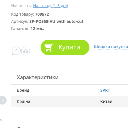
Наявність:
На складі (1-3 дні)
Код товару:
709572
Артикул:
SP-POS58IVU with auto-cut
Гарантія:
12 міс.
Купити
Швидка покупка
0
Характеристики
Бренд
SPRT
Країна
Китай
д