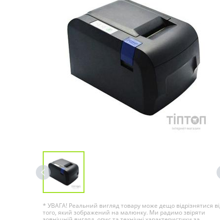
* УВАГА! Реальний вигляд товару може дещо відрізнятися ві
того, який зображений на малюнку. Ми радимо звіряти
зовнішній вигляд, опис та технічні характеристики за