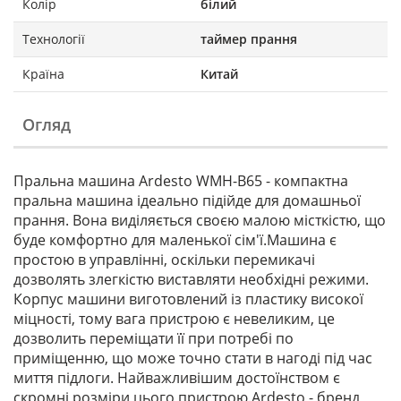
Колір
білий
Технології
таймер прання
Країна
Китай
Огляд
Пральна машина Ardesto WMH-B65 - компактна
пральна машина ідеально підійде для домашньої
прання. Вона виділяється своєю малою місткістю, що
буде комфортно для маленької сім'ї.Машина є
простою в управлінні, оскільки перемикачі
дозволять злегкістю виставляти необхідні режими.
Корпус машини виготовлений із пластику високої
міцності, тому вага пристрою є невеликим, це
дозволить переміщати її при потребі по
приміщенню, що може точно стати в нагоді під час
миття підлоги. Найважливішим достоїнством є
скромні розміри цього пристрою.Ardesto - бренд