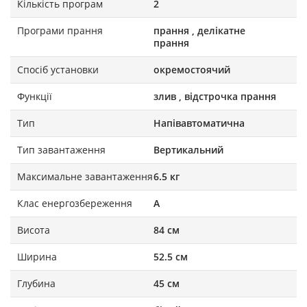
Кількість програм
2
Програми прання
прання , делікатне
прання
Спосіб установки
окремостоячий
Функції
злив , відстрочка прання
Тип
Напівавтоматична
Тип завантаження
Вертикальний
Максимальне завантаження
6.5 кг
Клас енергозбереження
A
Висота
84 см
Ширина
52.5 см
Глубина
45 см