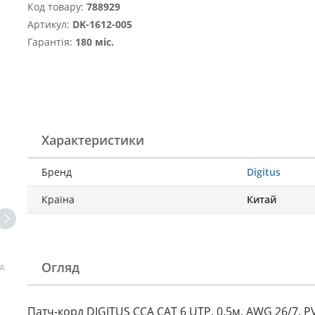
Код товару:
788929
Артикул:
DK-1612-005
Гарантія:
180 міс.
Характеристики
Бренд
Digitus
Країна
Китай
Огляд
д
Патч-корд DIGITUS CCA CAT 6 UTP, 0.5м, AWG 26/7, P