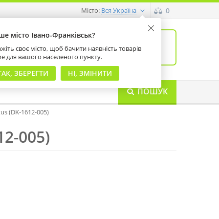
Місто:
0
Вся Україна
ше місто Івано-Франківськ?
0
товарів: 0
жіть своє місто, щоб бачити наявність товарів
на суму 0 грн
ме для вашого населеного пункту.
ТАК, ЗБЕРЕГТИ
НІ, ЗМІНИТИ
ПОШУК
tus (DK-1612-005)
12-005)