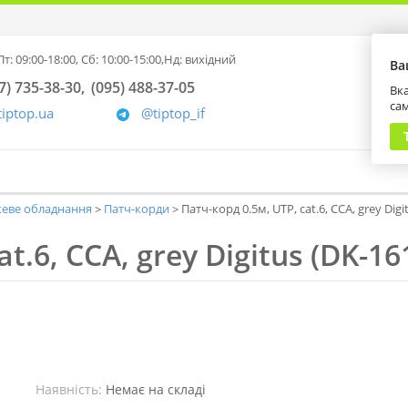
т: 09:00-18:00,
Сб: 10:00-15:00,
Нд: вихідний
Ва
7) 735-38-30
(095) 488-37-05
Вка
са
tiptop.ua
@tiptop_if
еве обладнання
Патч-корди
Патч-корд 0.5м, UTP, cat.6, CCA, grey Digi
t.6, CCA, grey Digitus (DK-16
Наявність:
Немає на складі