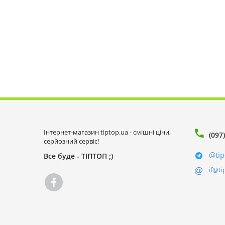
Інтернет-магазин tiptop.ua - смішні ціни,
(097
серйозний сервіс!
@tip
Все буде - ТІПТОП ;)
if@ti