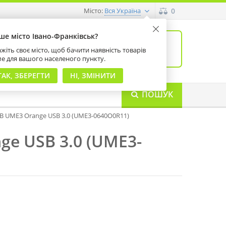
Місто:
0
Вся Україна
ше місто Івано-Франківськ?
0
товарів: 0
жіть своє місто, щоб бачити наявність товарів
на суму 0 грн
ме для вашого населеного пункту.
ТАК, ЗБЕРЕГТИ
НІ, ЗМІНИТИ
ПОШУК
 UME3 Orange USB 3.0 (UME3-0640O0R11)
e USB 3.0 (UME3-