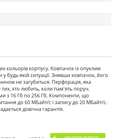
их кольорів корпусу. Ковпачок із опуклим
у будь-якій ситуації. Знявши ковпачок, його
чином не загубиться. Перфорація, яка
тих, хто любить, коли пам'ять поруч.
 з 16 Гб по 256 Гб. Компоненти, що
тання до 60 МБайт/с і запису до 20 МБайт/с.
адається довічна гарантія.
ДОДАТИ ВІДГУК