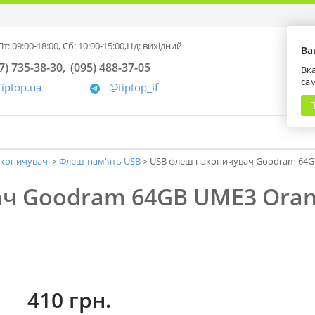
т: 09:00-18:00,
Сб: 10:00-15:00,
Нд: вихідний
Ва
7) 735-38-30
(095) 488-37-05
Вка
са
tiptop.ua
@tiptop_if
акопичувачі
Флеш-пам'ять USB
USB флеш накопичувач Goodram 64GB
ч Goodram 64GB UME3 Orang
410 грн.