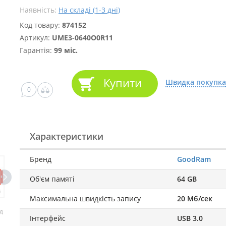
Наявність:
На складі (1-3 дні)
Код товару:
874152
Артикул:
UME3-0640O0R11
Гарантія:
99 міс.
Купити
Швидка покупка
0
Характеристики
Бренд
GoodRam
Об'єм памяті
64 GB
Максимальна швидкість запису
20 Мб/сек
д
Інтерфейс
USB 3.0