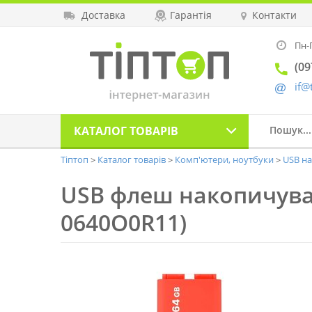
Доставка
Гарантія
Контакти
Пн-П
(09
if@
КАТАЛОГ
ТОВАРІВ
Тіптоп
Каталог товарів
Комп'ютери, ноутбуки
USB н
USB флеш накопичува
0640O0R11)