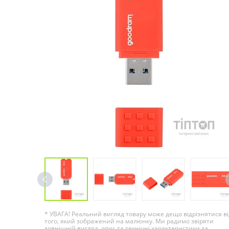
* УВАГА! Реальний вигляд товару може дещо відрізнятися ві
того, який зображений на малюнку. Ми радимо звіряти
зовнішній вигляд, опис та технічні характеристики за