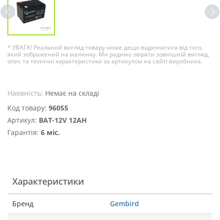
* УВАГА! Реальний вигляд товару може дещо відрізнятися від того,
який зображений на малюнку. Ми радимо звіряти зовнішній вигляд,
опис та технічні характеристики за артикулом на сайті виробника.
Наявність:
Немає на складі
Код товару:
96055
Артикул:
BAT-12V 12AH
Гарантія:
6 міс.
Характеристики
Бренд
Gembird