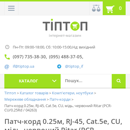
0
Пн-Пт: 09:00-18:00,
Сб: 10:00-15:00,
Нд: вихідний
(097) 735-38-30
(095) 488-37-05
if@tiptop.ua
@tiptop_if
КАТАЛОГ
Тіптоп
Каталог товарів
Комп'ютери, ноутбуки
Мережеве обладнання
Патч-корди
Патч-корд 0.25м, RJ-45, Cat.5e, CU, мідь, червоний Ritar (PCR-
CU/0.25Rd / 04263)
Патч-корд 0.25м, RJ-45, Cat.5e, CU,
мідь, червоний Ritar (PCR-