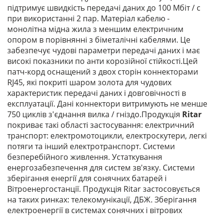
підтримує швидкість передачі даних до 100 Мбіт / с
при використанні 2 пар. Матеріал кабелю -
монолітна мідна жила з меншим електричним
опором в порівнянні з біметалічні кабелями. Це
забезпечує чудові параметри передачі даних і має
високі показники по анти корозійної стійкості.Цей
патч-корд оснащений з двох сторін коннекторами
RJ45, які покриті шаром золота для чудових
характеристик передачі даних і довговічності в
експлуатації. Дані коннектори витримують не менше
750 циклів з'єднання вилка / гніздо.Продукція
Ritar
покриває такі області застосування: електричний
транспорт: електромотоцикли, електроскутери, легкі
потяги та інший електротранспорт. Системи
безперебійного живлення. Устаткування
енергозабезпечення для систем зв'язку. Системи
зберігання енергії для сонячних батарей і
Вітроенергостанції. Продукція Ritar застосовується
на таких ринках: телекомунікації, ДБЖ. Зберігання
електроенергії в системах сонячних і вітрових