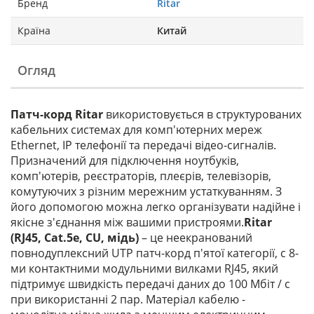
Бренд
Ritar
Країна
Китай
Огляд
Патч-корд Ritar
використовується в структурованих
кабельних системах для комп'ютерних мереж
Ethernet, IP телефонії та передачі відео-сигналів.
Призначений для підключення ноутбуків,
комп'ютерів, реєстраторів, плеєрів, телевізорів,
комутуючих з різним мережним устаткуванням. З
його допомогою можна легко організувати надійне і
якісне з'єднання між вашими пристроями.
Ritar
(RJ45, Cat.5e, CU, мідь)
– це неекранований
повнодуплексний UTP патч-корд п'ятої категорії, c 8-
ми контактними модульними вилками RJ45, який
підтримує швидкість передачі даних до 100 Мбіт / с
при використанні 2 пар. Матеріал кабелю -