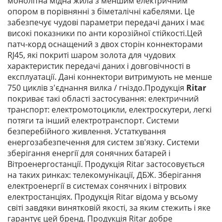
монолітна мідна жила з меншим електричним
опором в порівнянні з біметалічні кабелями. Це
забезпечує чудові параметри передачі даних і має
високі показники по анти корозійної стійкості.Цей
патч-корд оснащений з двох сторін коннекторами
RJ45, які покриті шаром золота для чудових
характеристик передачі даних і довговічності в
експлуатації. Дані коннектори витримують не менше
750 циклів з'єднання вилка / гніздо.Продукція
Ritar
покриває такі області застосування: електричний
транспорт: електромотоцикли, електроскутери, легкі
потяги та інший електротранспорт. Системи
безперебійного живлення. Устаткування
енергозабезпечення для систем зв'язку. Системи
зберігання енергії для сонячних батарей і
Вітроенергостанції. Продукція Ritar застосовується
на таких ринках: телекомунікації, ДБЖ. Зберігання
електроенергії в системах сонячних і вітрових
електростанціях. Продукція Ritar відома у всьому
світі завдяки винятковій якості, за яким стежить і яке
гарантує цей бренд. Продукція Ritar добре