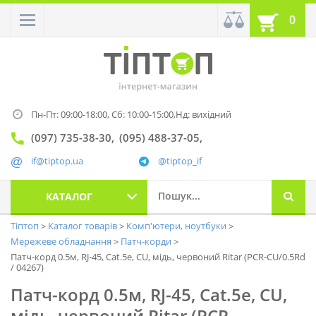
0
Пн-Пт: 09:00-18:00,
Сб: 10:00-15:00,
Нд: вихідний
(097) 735-38-30
(095) 488-37-05
if@tiptop.ua
@tiptop_if
КАТАЛОГ
Тіптоп
Каталог товарів
Комп'ютери, ноутбуки
Мережеве обладнання
Патч-корди
Патч-корд 0.5м, RJ-45, Cat.5e, CU, мідь, червоний Ritar (PCR-CU/0.5Rd
/ 04267)
Патч-корд 0.5м, RJ-45, Cat.5e, CU,
мідь, червоний Ritar (PCR-