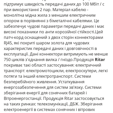
підтримує швидкість передачі даних до 100 Мбіт / с
при використанні 2 пар. Матеріал кабелю -
монолітна мідна жила з меншим електричним
опором в порівнянні з біметалічні кабелями. Це
забезпечує чудові параметри передачі даних і має
високі показники по анти корозійної стійкості.Цей
патч-корд оснащений з двох сторін коннекторами
RJ45, які покриті шаром золота для чудових
характеристик передачі даних і довговічності в
експлуатації. Дані коннектори витримують не менше
750 циклів з'єднання вилка / гніздо.Продукція
Ritar
покриває такі області застосування: електричний
транспорт: електромотоцикли, електроскутери, легкі
потяги та інший електротранспорт. Системи
безперебійного живлення. Устаткування
енергозабезпечення для систем зв'язку. Системи
зберігання енергії для сонячних батарей і
Вітроенергостанції. Продукція Ritar застосовується
на таких ринках: телекомунікації, ДБЖ. Зберігання
електроенергії в системах сонячних і вітрових