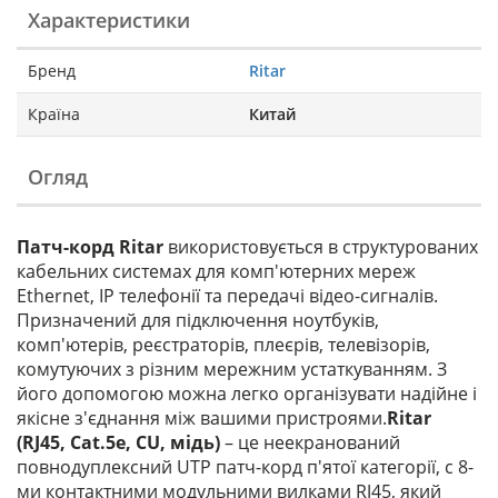
Характеристики
Бренд
Ritar
Країна
Китай
Огляд
Патч-корд Ritar
використовується в структурованих
кабельних системах для комп'ютерних мереж
Ethernet, IP телефонії та передачі відео-сигналів.
Призначений для підключення ноутбуків,
комп'ютерів, реєстраторів, плеєрів, телевізорів,
комутуючих з різним мережним устаткуванням. З
його допомогою можна легко організувати надійне і
якісне з'єднання між вашими пристроями.
Ritar
(RJ45, Cat.5e, CU, мідь)
– це неекранований
повнодуплексний UTP патч-корд п'ятої категорії, c 8-
ми контактними модульними вилками RJ45, який