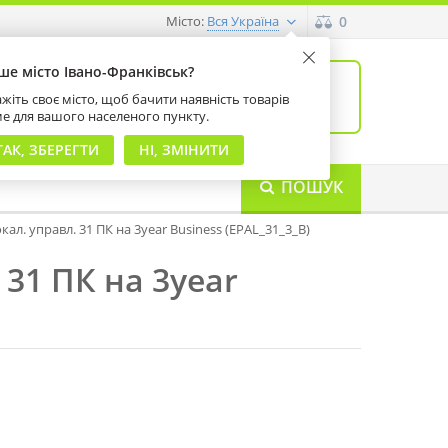
Місто:
0
Вся Україна
ше місто Івано-Франківськ?
0
товарів: 0
жіть своє місто, щоб бачити наявність товарів
на суму 0 грн
ме для вашого населеного пункту.
ТАК, ЗБЕРЕГТИ
НІ, ЗМІНИТИ
ПОШУК
кал. управл. 31 ПК на 3year Business (EPAL_31_3_B)
 31 ПК на 3year