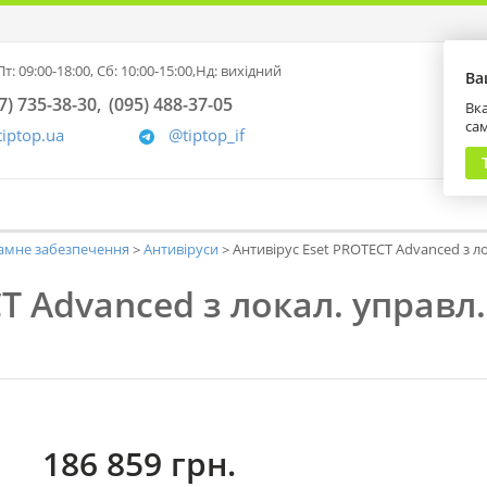
т: 09:00-18:00,
Сб: 10:00-15:00,
Нд: вихідний
Ва
7) 735-38-30
(095) 488-37-05
Вка
са
tiptop.ua
@tiptop_if
амне забезпечення
Антивіруси
Антивірус Eset PROTECT Advanced з ло
T Advanced з локал. управл.
186 859 грн.