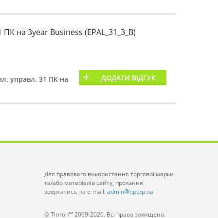
 ПК на 3year Business (EPAL_31_3_B)
ДОДАТИ ВІДГУК
л. управл. 31 ПК на
Для правового використання торгової марки
та/або матеріалів сайту, прохання
звертатись на e-mail:
admin@tiptop.ua
© Тіптоп™ 2009-2026. Всі права захищено.