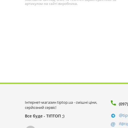
артикулом на сайті виробника.
Інтернет-магазин tiptop.ua - смішні ціни,
(097
серйозний сервіс!
@tip
Все буде - ТІПТОП ;)
if@ti