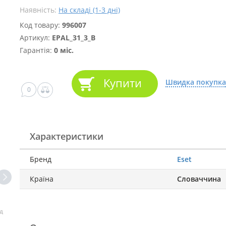
Наявність:
На складі (1-3 дні)
Код товару:
996007
Артикул:
EPAL_31_3_B
Гарантія:
0 міс.
Купити
Швидка покупка
0
Характеристики
Бренд
Eset
Країна
Словаччина
д