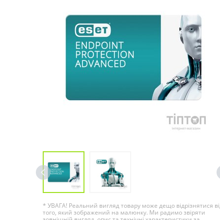
* УВАГА! Реальний вигляд товару може дещо відрізнятися ві
того, який зображений на малюнку. Ми радимо звіряти
зовнішній вигляд, опис та технічні характеристики за