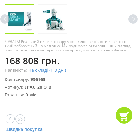
* УВАГА! Реальний вигляд товару може дещо відрізнятися від того,
який зображений на малюнку. Ми радимо звіряти зовнішній вигляд,
опис та технічні характеристики за артикулом на сайті виробника.
168 808 грн.
Наявність:
На складі (1-3 дні)
Код товару:
996163
Артикул:
EPAC_28_3_B
Гарантія:
0 міс.
0
Швидка покупка