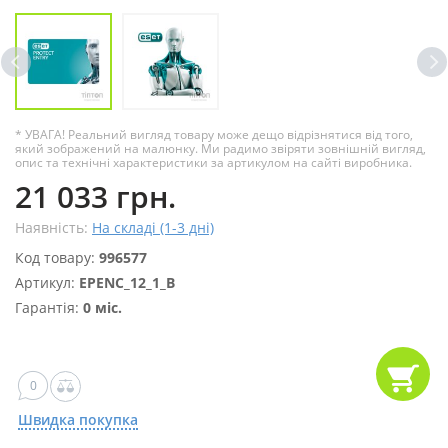
* УВАГА! Реальний вигляд товару може дещо відрізнятися від того,
який зображений на малюнку. Ми радимо звіряти зовнішній вигляд,
опис та технічні характеристики за артикулом на сайті виробника.
21 033 грн.
Наявність:
На складі (1-3 дні)
Код товару:
996577
Артикул:
EPENC_12_1_B
Гарантія:
0 міс.
0
Швидка покупка