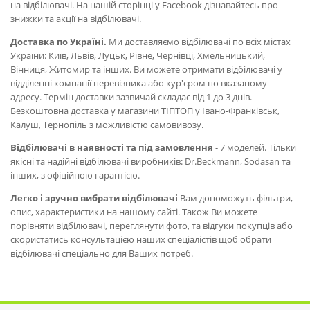
на відбілювачі. На нашій сторінці у Facebook дізнавайтесь про
знижки та акції на відбілювачі.
Доставка по Україні.
Ми доставляємо відбілювачі по всіх містах
України: Київ, Львів, Луцьк, Рівне, Чернівці, Хмельницький,
Вінниця, Житомир та інших. Ви можете отримати відбілювачі у
відділенні компанії перевізника або кур'єром по вказаному
адресу. Термін доставки зазвичай складає від 1 до 3 днів.
Безкоштовна доставка у магазини ТІПТОП у Івано-Франківськ,
Калуш, Тернопіль з можливістю самовивозу.
Відбілювачі в наявності та під замовлення
- 7 моделей. Тільки
якісні та надійні відбілювачі виробників: Dr.Beckmann, Sodasan та
інших, з офіційною гарантією.
Легко і зручно вибрати відбілювачі
Вам допоможуть фільтри,
опис, характеристики на нашому сайті. Також Ви можете
порівняти відбілювачі, переглянути фото, та відгуки покупців або
скористатись консультацією наших спеціалістів щоб обрати
відбілювачі спеціально для Ваших потреб.