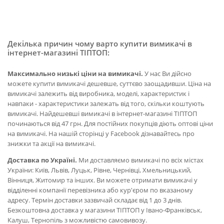
Декілька причин чому варто купити вимикачі в
інтернет-магазині ТІПТОП:
Максимально низькі ціни на вимикачі.
У нас Ви дійсно
можете купити вимикачі дешевше, суттєво заощадивши. Ціна на
вимикачі залежить від виробника, моделі, характеристик і
навпаки - характеристики залежать від того, скільки коштують
вимикачі. Найдешевші вимикачі в інтернет-магазині ТІПТОП
починаються від 47 грн. Для постійних покупців діють оптові ціни
на вимикачі. На нашій сторінці у Facebook дізнавайтесь про
знижки та акції на вимикачі.
Доставка по Україні.
Ми доставляємо вимикачі по всіх містах
України: Київ, Львів, Луцьк, Рівне, Чернівці, Хмельницький,
Вінниця, Житомир та інших. Ви можете отримати вимикачі у
відділенні компанії перевізника або кур'єром по вказаному
адресу. Термін доставки зазвичай складає від 1 до 3 днів.
Безкоштовна доставка у магазини ТІПТОП у Івано-Франківськ,
Калуш, Тернопіль з можливістю самовивозу.