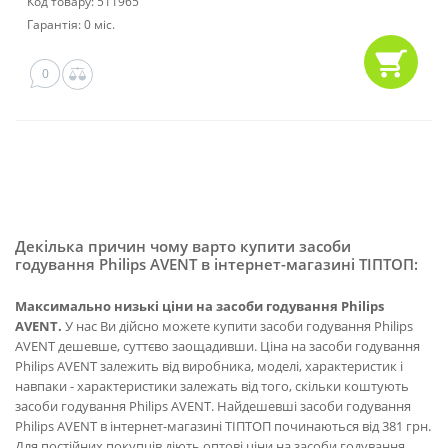
Код товару: 511965
Гарантія: 0 міс.
0
Декілька причин чому варто купити засоби
годування Philips AVENT в інтернет-магазині ТІПТОП:
Максимально низькі ціни на засоби годування Philips
AVENT.
У нас Ви дійсно можете купити засоби годування Philips
AVENT дешевше, суттєво заощадивши. Ціна на засоби годування
Philips AVENT залежить від виробника, моделі, характеристик і
навпаки - характеристики залежать від того, скільки коштують
засоби годування Philips AVENT. Найдешевші засоби годування
Philips AVENT в інтернет-магазині ТІПТОП починаються від 381 грн.
Для постійних покупців діють оптові ціни на засоби годування