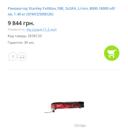
Реноватор Stanley FatMax,18В, 2x2Ah, Li-Ion, 8000-18000 об/
хв, 1.40 кг (SFMCE500D2K)
9 844 грн.
Наявність:
На складі (1-3 дні)
Код товару: 2638120
Гарантія: 36 міс.
0