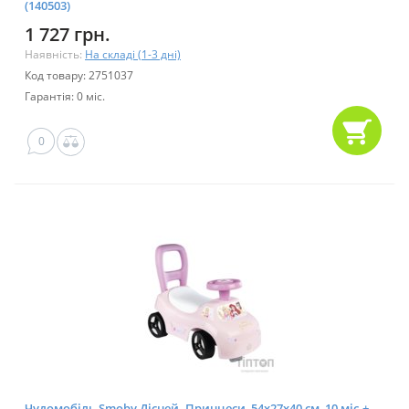
(140503)
1 727 грн.
Наявність:
На складі (1-3 дні)
Код товару: 2751037
Гарантія: 0 міс.
0
Чудомобіль Smoby Дiсней. Принцеси, 54х27х40 см, 10 мic.+