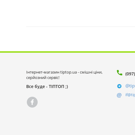
Інтернет-магазин tiptop.ua - смішні ціни,
(097
серйозний сервіс!
@tip
Все буде - ТІПТОП ;)
if@ti