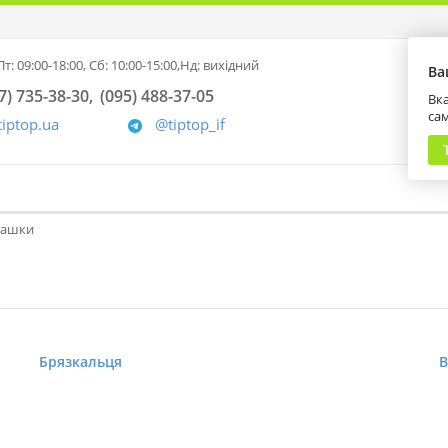
т: 09:00-18:00,
Сб: 10:00-15:00,
Нд: вихідний
Ва
7) 735-38-30
(095) 488-37-05
Вка
са
tiptop.ua
@tiptop_if
грашки
Брязкальця
В