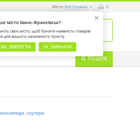
Місто:
0
Вся Україна
ше місто Івано-Франківськ?
0
товарів: 0
жіть своє місто, щоб бачити наявність товарів
на суму 0 грн
ме для вашого населеного пункту.
ТАК, ЗБЕРЕГТИ
НІ, ЗМІНИТИ
ПОШУК
елосипеди, скутери