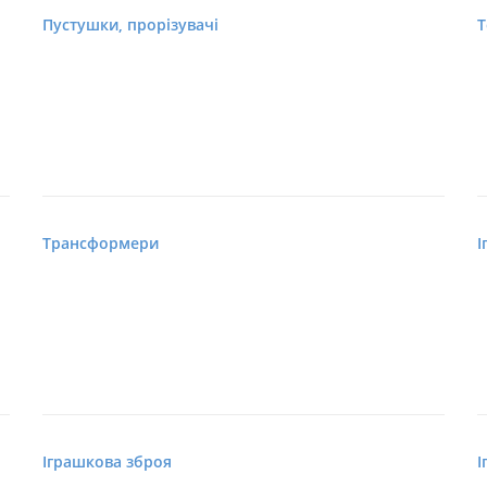
Пустушки, прорізувачі
Т
Трансформери
І
Іграшкова зброя
І