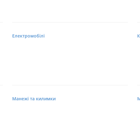
Електромобілі
К
Манежі та килимки
М