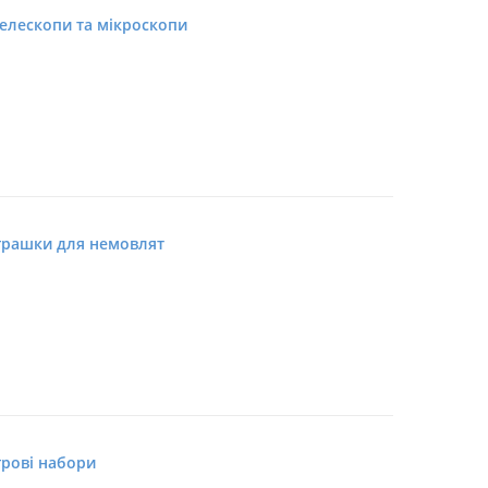
елескопи та мікроскопи
грашки для немовлят
грові набори