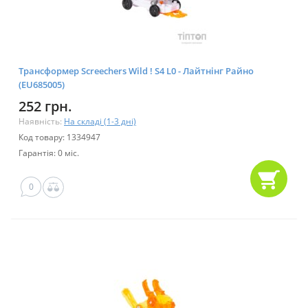
Трансформер Screechers Wild ! S4 L0 - Лайтнінг Райно
(EU685005)
252 грн.
Наявність:
На складі (1-3 дні)
Код товару: 1334947
Гарантія: 0 міс.
0